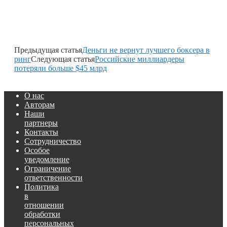
Предыдущая статья
Деньги не вернут лучшего боксера в
ринг
Следующая статья
Российские миллиардеры
потеряли больше $45 млрд
О нас
Авторам
Наши
партнеры
Контакты
Сотрудничество
Особое
уведомление
Ограничение
ответственности
Политика
в
отношении
обработки
персональных