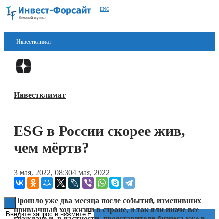
ENG
Инвестклимат
Финансы
Перейти в
Дзен
Инвестиции
Инвестклимат
Блокчейн
Стартапы
ESG в России скорее жив,
Технологии
чем мёртв?
ESG
3 мая, 2022, 08:30
4 мая, 2022
Книги
Прошло уже два месяца после событий, изменивших
привычный ход жизни в стране, и так или иначе все
граждане и, в частности, представители бизнеса уже в