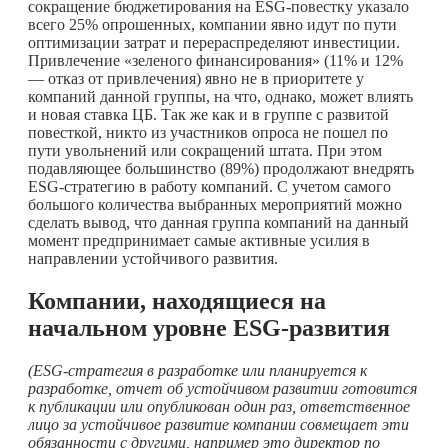
сокращение бюджетирования на ESG-повестку указало
всего 25% опрошенных, компании явно идут по пути
оптимизации затрат и перераспределяют инвестиции.
Привлечение «зеленого финансирования» (11% и 12%
— отказ от привлечения) явно не в приоритете у
компаний данной группы, на что, однако, может влиять
и новая ставка ЦБ. Так же как и в группе с развитой
повесткой, никто из участников опроса не пошел по
пути увольнений или сокращений штата. При этом
подавляющее большинство (89%) продолжают внедрять
ESG-стратегию в работу компаний. С учетом самого
большого количества выбранных мероприятий можно
сделать вывод, что данная группа компаний на данный
момент предпринимает самые активные усилия в
направлении устойчивого развития.
Компании, находящиеся на
начальном уровне
ESG-развития
(ESG-стратегия в разработке или планируется к
разработке, отчет об устойчивом развитии готовится
к публикации или опубликован один раз, ответственное
лицо за устойчивое развитие компании совмещает эти
обязанности с другими, например это директор по