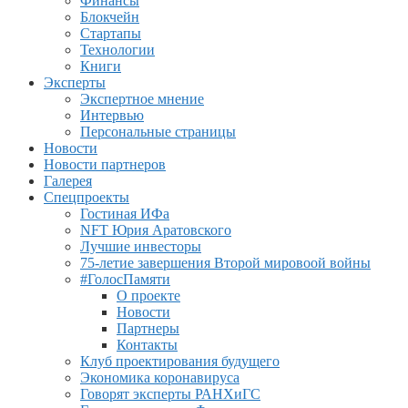
Финансы
Блокчейн
Стартапы
Технологии
Книги
Эксперты
Экспертное мнение
Интервью
Персональные страницы
Новости
Новости партнеров
Галерея
Спецпроекты
Гостиная ИФа
NFT Юрия Аратовского
Лучшие инвесторы
75-летие завершения Второй мировоой войны
#ГолосПамяти
О проекте
Новости
Партнеры
Контакты
Клуб проектирования будущего
Экономика коронавируса
Говорят эксперты РАНХиГС