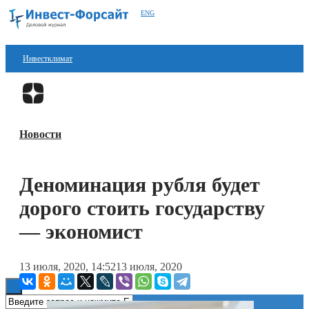
ENG
Инвестклимат
Финансы
Перейти в
Дзен
Инвестиции
Новости
Блокчейн
Стартапы
Деноминация рубля будет
Технологии
дорого стоить государству
ESG
— экономист
Книги
13 июля, 2020, 14:52
13 июля, 2020