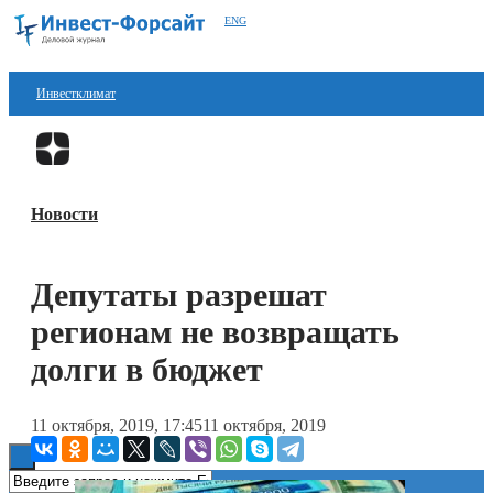
ENG
Инвестклимат
Финансы
Перейти в
Дзен
Инвестиции
Новости
Блокчейн
Стартапы
Депутаты разрешат
Технологии
регионам не возвращать
ESG
долги в бюджет
Книги
11 октября, 2019, 17:45
11 октября, 2019