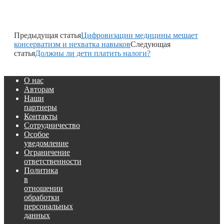
Предыдущая статья
Цифровизации медицины мешает
консерватизм и нехватка навыков
Следующая
статья
Должны ли дети платить налоги?
О нас
Авторам
Наши
партнеры
Контакты
Сотрудничество
Особое
уведомление
Ограничение
ответственности
Политика
в
отношении
обработки
персональных
данных