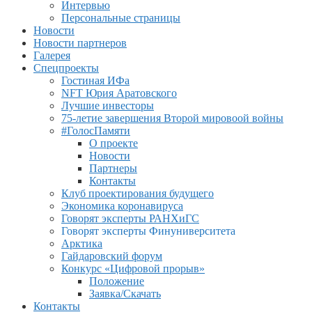
Интервью
Персональные страницы
Новости
Новости партнеров
Галерея
Спецпроекты
Гостиная ИФа
NFT Юрия Аратовского
Лучшие инвесторы
75-летие завершения Второй мировоой войны
#ГолосПамяти
О проекте
Новости
Партнеры
Контакты
Клуб проектирования будущего
Экономика коронавируса
Говорят эксперты РАНХиГС
Говорят эксперты Финуниверситета
Арктика
Гайдаровский форум
Конкурс «Цифровой прорыв»
Положение
Заявка/Скачать
Контакты