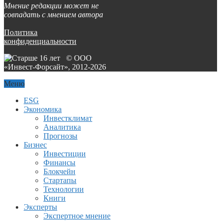
Мнение редакции может не
совпадать с мнением автора
Политика
конфиденциальности
© ООО
«Инвест-Форсайт», 2012-
2026
Меню
ESG
Экономика
Инвестклимат
Аналитика
Прогнозы
Бизнес
Инвестиции
Финансы
Блокчейн
Стартапы
Технологии
Книги
Эксперты
Экспертное мнение