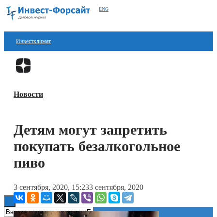
ENG
Инвестклимат
Финансы
Перейти в
Дзен
Инвестиции
Новости
Блокчейн
Стартапы
Детям могут запретить
Технологии
покупать безалкогольное
ESG
пиво
Книги
3 сентября, 2020, 15:23
3 сентября, 2020