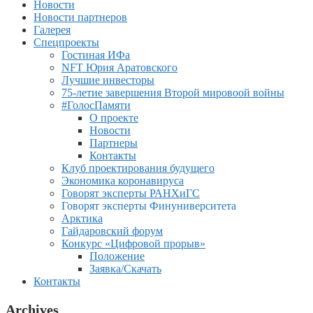
Новости
Новости партнеров
Галерея
Спецпроекты
Гостиная ИФа
NFT Юрия Аратовского
Лучшие инвесторы
75-летие завершения Второй мировоой войны
#ГолосПамяти
О проекте
Новости
Партнеры
Контакты
Клуб проектирования будущего
Экономика коронавируса
Говорят эксперты РАНХиГС
Говорят эксперты Финуниверситета
Арктика
Гайдаровский форум
Конкурс «Цифровой прорыв»
Положение
Заявка/Скачать
Контакты
Archives