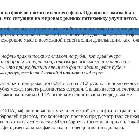
ия на фоне неплохого внешнего фона. Однако оптимизм был
м, что ситуация на мировых рынках потихоньку улучшается.
кие фьючерсы «зазеленели», возобновилось снижение курса долл
ритык подошла к отметке 1,16. Более $44 дают за «бочку» нефти
на нехорошие мысли возможной новой волны девальвации, как тол
 нефть практически не влияют на рубль, который вчера
о стороны экспортеров, готовящихся к выплатам налогов и
ль, что при ухудшении внешнего фона падение рубля будет
, — предупреждает
Алексей Антонов
из «Алора».
ой биржи подорожал на 0,2% и стоит 71,2 рубля. Не исключено, 
бля может начать развиваться сегодня. Складывается впечатлен
ддержки экономики США были компенсированы очередным же
о США, зафиксировавшая увеличение добычи нефти в стране на
лн баррелей при том, что консенсус-прогноз предусматривал сниж
шь откатиться от отметки $45 за баррель. Основная причина тако
в фундаментальных факторах, а в обесценивании доллара,