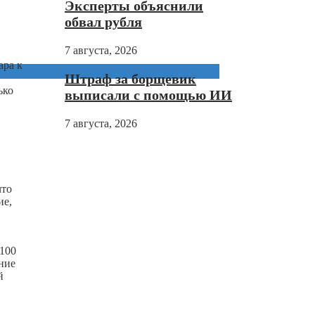
Эксперты объяснили
обвал рубля
7 августа, 2026
ара к
Штраф за борщевик
ько
выписали с помощью ИИ
7 августа, 2026
что
ие,
 100
ение
й