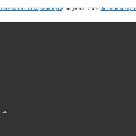
отка вакцины от коронавируса
Следующая статья
Зюганов возмути
льна.