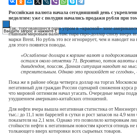
Книги
Российская валюта начала сегодняшний день с укреплен
недолгим: уже с полудня начались продажи рубля при то
Так, торговавшиеся рано утром в «красной» зоне американс
главным мировым валютам: пара евро-доллар снизу вверх вп
марки Brent. Но рубль это все игнорирует, чем и наводит 
для этого появятся поводы.
«Ослабление доллара к корзине валют и подорожавшая
остался около отметки 71. Вероятно, поток валюты с
дивидендов, поиссяк. Данная ситуация наводит на мыс
стремительным. Однако это произойдет не сегодня»
Пока же в районе обеда четверга доллар на торгах Московск
негативный для граждан России сценарий снижения курса ру
что мировой оптимизм начал угасать. Очередные меры по
ухудшением американо-китайских отношений.
Для нефти вчера вышла негативная статистика от Минэнерг
тыс.: до 11,1 млн баррелей в сутки и рост запасов на 4,9 м
показателя на 2,1 млн. Однако это позволило котировкам ли
стойкости нефти к негативным новостям кроется отнюдь не 
толкающего вверх котировки всех сырьевых товаров.