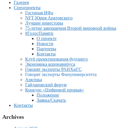
Галерея
Спецпроекты
Гостиная ИФа
NFT Юрия Аратовского
Лучшие инвесторы
75-летие завершения Второй мировоой войны
#ГолосПамяти
О проекте
Новости
Партнеры
Контакты
Клуб проектирования будущего
Экономика коронавируса
Говорят эксперты РАНХиГС
Говорят эксперты Финуниверситета
Арктика
Гайдаровский форум
Конкурс «Цифровой прорыв»
Положение
Заявка/Скачать
Контакты
Archives