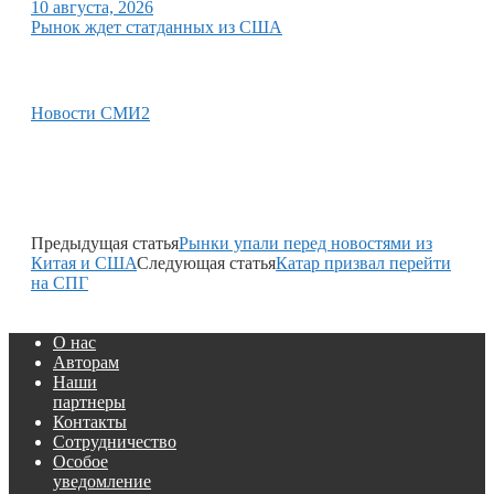
10 августа, 2026
Рынок ждет статданных из США
Новости СМИ2
Предыдущая статья
Рынки упали перед новостями из
Китая и США
Следующая статья
Катар призвал перейти
на СПГ
О нас
Авторам
Наши
партнеры
Контакты
Сотрудничество
Особое
уведомление