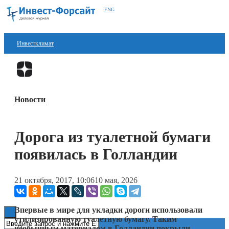
ENG
Инвестклимат
Финансы
Перейти в
Дзен
Инвестиции
Новости
Блокчейн
Стартапы
Дорога из туалетной бумаги
Технологии
появилась в Голландии
ESG
21 октября, 2017, 10:06
10 мая, 2026
Книги
Впервые в мире для укладки дороги использовали
утилизированную туалетную бумагу. Таким
необычным материалом в Голландии покрыли