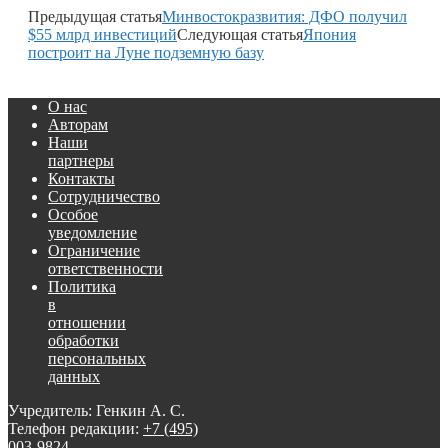
Предыдущая статья
Минвостокразвития: ДФО получил
$55 млрд инвестиций
Следующая статья
Япония
построит на Луне подземную базу
О нас
Авторам
Наши
партнеры
Контакты
Сотрудничество
Особое
уведомление
Ограничение
ответственности
Политика
в
отношении
обработки
персональных
данных
Учредитель: Генкин А. С.
Телефон редакции:
+7 (495)
003-9824