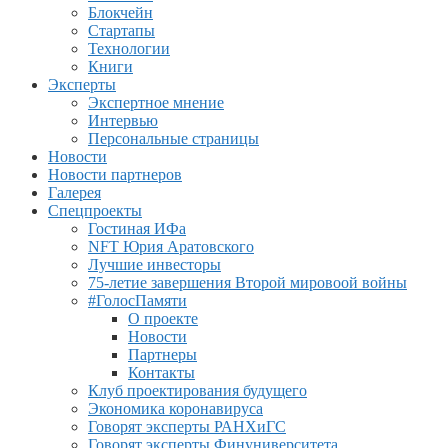
Блокчейн
Стартапы
Технологии
Книги
Эксперты
Экспертное мнение
Интервью
Персональные страницы
Новости
Новости партнеров
Галерея
Спецпроекты
Гостиная ИФа
NFT Юрия Аратовского
Лучшие инвесторы
75-летие завершения Второй мировоой войны
#ГолосПамяти
О проекте
Новости
Партнеры
Контакты
Клуб проектирования будущего
Экономика коронавируса
Говорят эксперты РАНХиГС
Говорят эксперты Финуниверситета