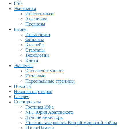
ESG
Экономика
Инвестклимат
Аналитика
Прогнозы
Бизнес
Инвестиции
Финансы
Блокчейн
Стартапы
Технологии
Книги
Эксперты
Экспертное мнение
Интервью
Персональные страницы
Новости
Новости партнеров
Галерея
Спецпроекты
Гостиная ИФа
NFT Юрия Аратовского
Лучшие инвесторы
75-летие завершения Второй мировоой войны
#ГолосПамяти