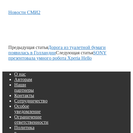
Новости СМИ2
Предыдущая статья
Дорога из туалетной бумаги
появилась в Голландии
Следующая статья
SONY
презентовала умного робота Xperia Hello
О нас
Авторам
Наши
партнеры
Контакты
Сотрудничество
Особое
уведомление
Ограничение
ответственности
Политика
в