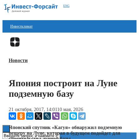
ENG
Инвестклимат
Финансы
Перейти в
Дзен
Инвестиции
Новости
Блокчейн
Стартапы
Япония построит на Луне
Технологии
подземную базу
ESG
21 октября, 2017, 14:01
10 мая, 2026
Книги
Японский спутник «Кагуя» обнаружил подземную
пещеру на Луне, которая в будущем подойдет для
строительства лунной базы.