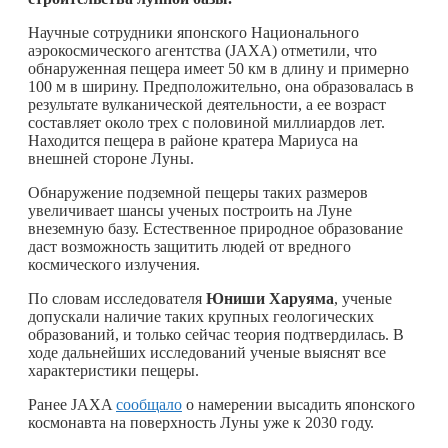
Научные сотрудники японского Национального
аэрокосмического агентства (JAXA) отметили, что
обнаруженная пещера имеет 50 км в длину и примерно
100 м в ширину. Предположительно, она образовалась в
результате вулканической деятельности, а ее возраст
составляет около трех с половиной миллиардов лет.
Находится пещера в районе кратера Мариуса на
внешней стороне Луны.
Обнаружение подземной пещеры таких размеров
увеличивает шансы ученых построить на Луне
внеземную базу. Естественное природное образование
даст возможность защитить людей от вредного
космического излучения.
По словам исследователя
Юниши Харуяма
, ученые
допускали наличие таких крупных геологических
образований, и только сейчас теория подтвердилась. В
ходе дальнейших исследований ученые выяснят все
характеристики пещеры.
Ранее JAXA
сообщало
о намерении высадить японского
космонавта на поверхность Луны уже к 2030 году.