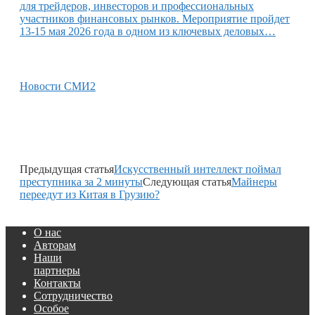
для трейдеров, инвесторов и профессиональных
участников финансовых рынков. Мероприятие пройдет
13-15 мая 2026 года в одном из ключевых деловых…
Новости СМИ2
Предыдущая статья
Искусственный интеллект поймал
преступника за 2 минуты
Следующая статья
Майнеры
переедут из Китая в Грузию?
О нас
Авторам
Наши
партнеры
Контакты
Сотрудничество
Особое