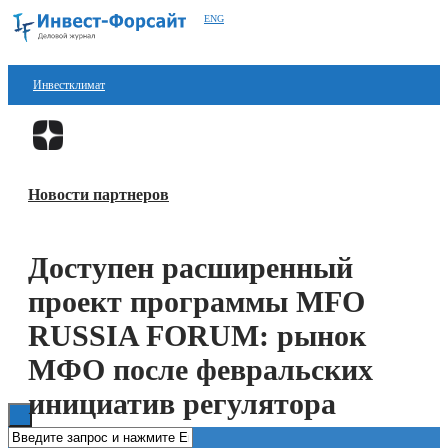
ENG
Инвестклимат
Финансы
Перейти в
Дзен
Инвестиции
Новости партнеров
Блокчейн
Стартапы
Доступен расширенный
Технологии
проект программы MFO
ESG
RUSSIA FORUM: рынок
МФО после февральских
Книги
инициатив регулятора