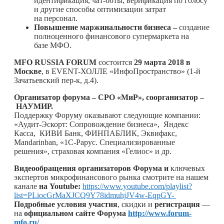
идентификация, чат-боты, верификация по голосу
и другие способы оптимизации затрат
на персонал.
Повышение маржинальности бизнеса –
создание
полноценного финансового супермаркета на
базе МФО.
MFO RUSSIA FORUM
состоится
29 марта 2018 в
Москве
, в EVENT-ХОЛЛЕ «ИнфоПространство» (1-й
Зачатьевский пер-к, д.4).
Организатор форума
– СРО «МиР», соорганизатор –
НАУМИР.
Поддержку Форуму оказывают следующие компании:
«Аудит-Эскорт: Сопровождение бизнеса», Яндекс
Касса, КИВИ Банк, ФИНПАБЛИК, Эквифакс,
Mandarinban, «1С-Рарус. Специализированные
решения», страховая компания «Гелиос» и др.
Видеообращения организаторов Форума и
ключевых
экспертов микрофинансового рынка смотрите на нашем
канале
на Youtube:
https://www.youtube.com/playlist?
list=PLiocGrMaXJCQ9Y78idmuhjJV4w-EqpGY-
Подробные условия участия
, скидки и
регистрация
—
на
официальном сайте Форума
http://www.forum-
mfo.ru/
.