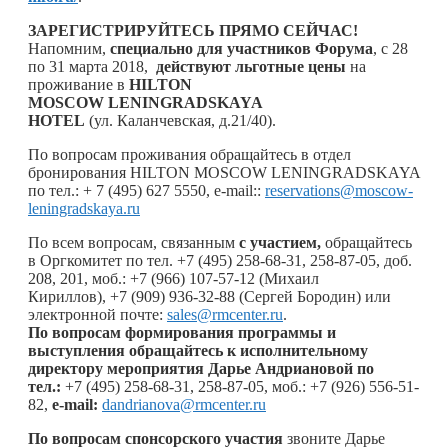
ЗАРЕГИСТРИРУЙТЕСЬ ПРЯМО СЕЙЧАС!
Напомним,
специально для участников Форума
, с 28
по 31 марта 2018,
действуют льготные цены
на
проживание в
HILTON
MOSCOW
LENINGRADSKAYA
HOTEL
(ул. Каланчевская, д.21/40).
По вопросам проживания обращайтесь в отдел
бронирования HILTON MOSCOW LENINGRADSKAYA
по тел.: + 7 (495) 627 5550, e-mail::
reservations@moscow-
leningradskaya.ru
По всем вопросам, связанным
с участием,
обращайтесь
в Оргкомитет по тел. +7 (495) 258-68-31, 258-87-05, доб.
208, 201, моб.: +7 (966) 107-57-12 (Михаил
Кириллов), +7 (909) 936-32-88 (Сергей Бородин) или
электронной почте:
sales@rmcenter.ru
.
По вопросам формирования программы и
выступления обращайтесь к исполнительному
директору мероприятия Дарье Андриановой по
тел.:
+7 (495) 258-68-31, 258-87-05, моб.: +7 (926) 556-51-
82,
e-mail:
dandrianova@rmcenter.ru
По вопросам спонсорского участия
звоните Дарье