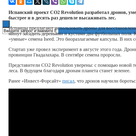
Книги
Испанский проект
CO
2
Revolution
разработал дронов, ум
быстрее и в десять раз дешевле высаживать лес.
Испанцы предлагают использовать дроны для восстановления
минут засадить деревьями и кустами два футбольных поля.
«умные» семена Iseed. Это биоразлагаемые капсулы. В них 
Стартап уже провел эксперимент в августе этого года. Дрон
провинции Гвадалахара. В сентябре семена проросли.
Представители CO2 Revolution уверены: с помощью новой т
леса. В будущем благодаря дронам планета станет зеленее.
Ранее «Инвест-Форсайт»
писал
, что дронов научили бороть