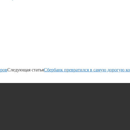
еров
Следующая статья
Сбербанк превратился в самую дорогую к