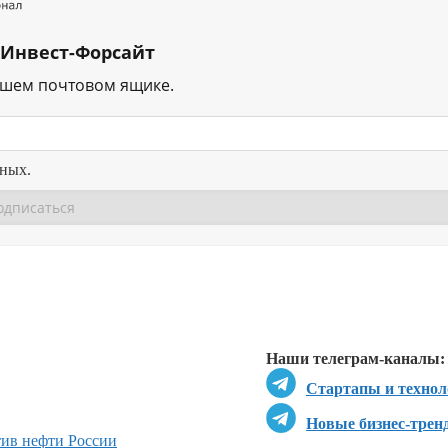
 Инвест-Форсайт
ашем почтовом ящике.
нных.
Перейти в
Перейти в
Д
Наши телеграм-каналы:
Стартапы и технол
Новые бизнес-трен
ив нефти России