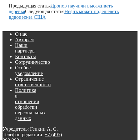
Предыдущая статья
Дронов научили высаживать
деревья
Следующая статья
Нефть может подешеветь
вдвое из-за США
О нас
Авторам
Наши
партнеры
Контакты
Сотрудничество
Особое
уведомление
Ограничение
ответственности
Политика
в
отношении
обработки
персональных
данных
Учредитель: Генкин А. С.
Телефон редакции:
+7 (495)