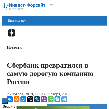
ENG
Инвестклимат
Финансы
Перейти в
Дзен
Инвестиции
Новости
Блокчейн
Стартапы
Сбербанк превратился в
Технологии
самую дорогую компанию
ESG
России
Книги
25 ноября, 2018, 17:34
23 ноября, 2018