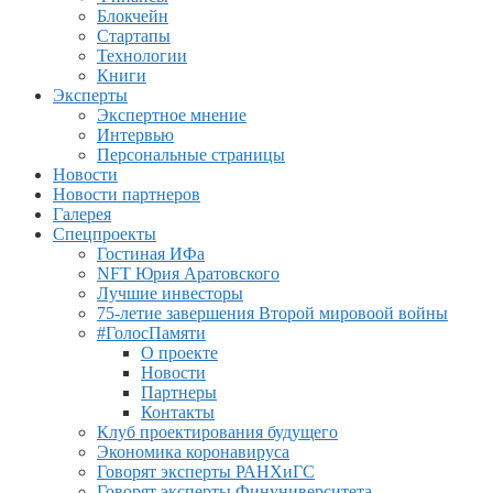
Блокчейн
Стартапы
Технологии
Книги
Эксперты
Экспертное мнение
Интервью
Персональные страницы
Новости
Новости партнеров
Галерея
Спецпроекты
Гостиная ИФа
NFT Юрия Аратовского
Лучшие инвесторы
75-летие завершения Второй мировоой войны
#ГолосПамяти
О проекте
Новости
Партнеры
Контакты
Клуб проектирования будущего
Экономика коронавируса
Говорят эксперты РАНХиГС
Говорят эксперты Финуниверситета