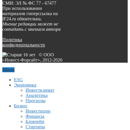
СМИ: ЭЛ № ФС 77 - 67477
При использовании
материалов гиперссылка на
IF24.ru обязательна.
Мнение редакции может не
совпадать с мнением автора
Политика
конфиденциальности
© ООО
«Инвест-Форсайт», 2012-
2026
Меню
ESG
Экономика
Инвестклимат
Аналитика
Прогнозы
Бизнес
Инвестиции
Финансы
Блокчейн
Стартапы