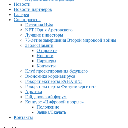
Новости
Новости партнеров
Галерея
Спецпроекты
Гостиная ИФа
NFT Юрия Аратовского
Лучшие инвесторы
75-летие завершения Второй мировоой войны
#ГолосПамяти
О проекте
Новости
Партнеры
Контакты
Клуб проектирования будущего
Экономика коронавируса
Говорят эксперты РАНХиГС
Говорят эксперты Финуниверситета
Арктика
Гайдаровский форум
Конкурс «Цифровой прорыв»
Положение
Заявка/Скачать
Контакты