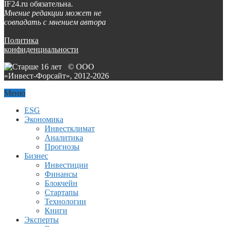
IF24.ru обязательна.
Мнение редакции может не
совпадать с мнением автора
Политика
конфиденциальности
© ООО
«Инвест-Форсайт», 2012-
2026
Меню
ESG
Экономика
Инвестклимат
Аналитика
Прогнозы
Бизнес
Инвестиции
Финансы
Блокчейн
Стартапы
Технологии
Книги
Эксперты