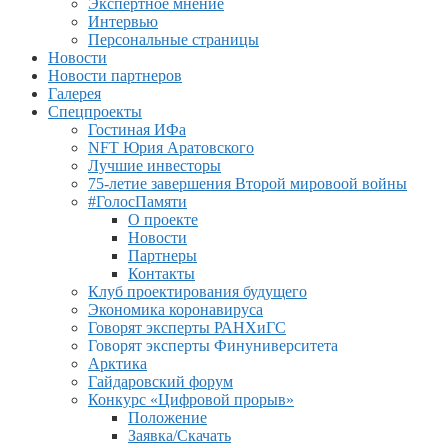
Экспертное мнение
Интервью
Персональные страницы
Новости
Новости партнеров
Галерея
Спецпроекты
Гостиная ИФа
NFT Юрия Аратовского
Лучшие инвесторы
75-летие завершения Второй мировоой войны
#ГолосПамяти
О проекте
Новости
Партнеры
Контакты
Клуб проектирования будущего
Экономика коронавируса
Говорят эксперты РАНХиГС
Говорят эксперты Финуниверситета
Арктика
Гайдаровский форум
Конкурс «Цифровой прорыв»
Положение
Заявка/Скачать