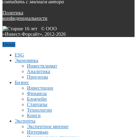
совпадать с мнением автора
Политика
конфиденциальности
© ООО
«Инвест-Форсайт», 2012-
2026
Меню
ESG
Экономика
Инвестклимат
Аналитика
Прогнозы
Бизнес
Инвестиции
Финансы
Блокчейн
Стартапы
Технологии
Книги
Эксперты
Экспертное мнение
Интервью