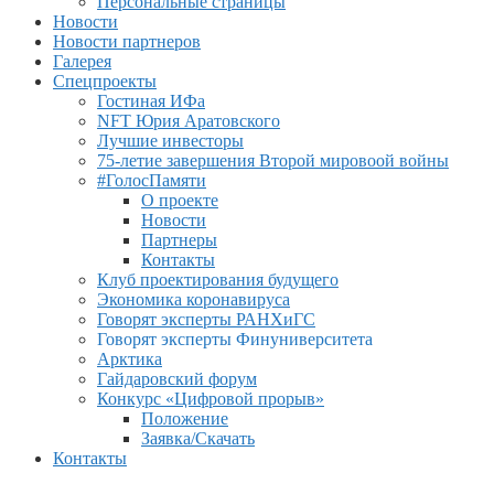
Персональные страницы
Новости
Новости партнеров
Галерея
Спецпроекты
Гостиная ИФа
NFT Юрия Аратовского
Лучшие инвесторы
75-летие завершения Второй мировоой войны
#ГолосПамяти
О проекте
Новости
Партнеры
Контакты
Клуб проектирования будущего
Экономика коронавируса
Говорят эксперты РАНХиГС
Говорят эксперты Финуниверситета
Арктика
Гайдаровский форум
Конкурс «Цифровой прорыв»
Положение
Заявка/Скачать
Контакты