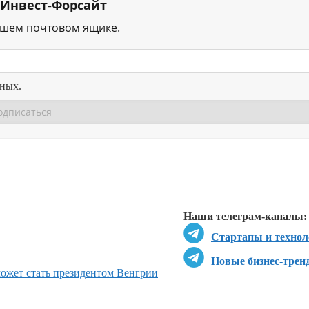
 Инвест-Форсайт
ашем почтовом ящике.
нных.
Перейти в
Перейти в
Д
Наши телеграм-каналы:
Стартапы и технол
Новые бизнес-трен
может стать президентом Венгрии