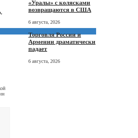
«Уралы» с колясками
возвращаются в США
,
6 августа, 2026
Торговля России и
Армении драматически
падает
6 августа, 2026
кой
гин