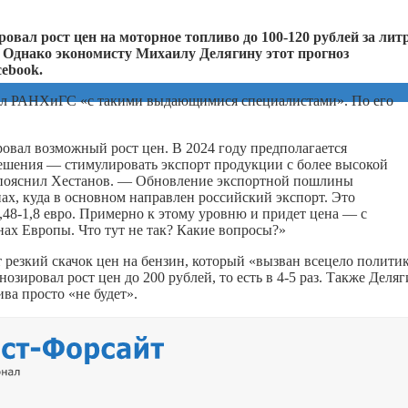
вал рост цен на моторное топливо до 100‑120 рублей за литр
. Однако экономисту Михаилу Делягину этот прогноз
cebook.
авил РАНХиГС «с такими выдающимися специалистами». По его
ировал возможный рост цен. В 2024 году предполагается
решения — стимулировать экспорт продукции с более высокой
— пояснил Хестанов. — Обновление экспортной пошлины
нах, куда в основном направлен российский экспорт. Это
,48‑1,8 евро. Примерно к этому уровню и придет цена — с
нах Европы. Что тут не так? Какие вопросы?»
т резкий скачок цен на бензин, который «вызван всецело полити
зировал рост цен до 200 рублей, то есть в 4‑5 раз. Также Деля
ва просто «не будет».