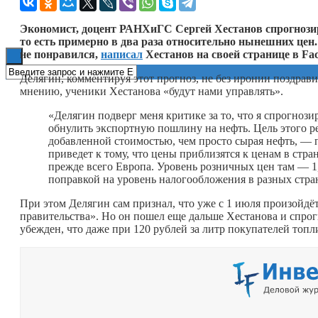
Книги
Экономист, доцент РАНХиГС Сергей Хестанов спрогнозиро
то есть примерно в два раза относительно нынешних цен
не понравился,
написал
Хестанов на своей странице в Fa
Делягин, комментируя этот прогноз, не без иронии поздр
мнению, ученики Хестанова «будут нами управлять».
«Делягин подверг меня критике за то, что я спрогноз
обнулить экспортную пошлину на нефть. Цель этого 
добавленной стоимостью, чем просто сырая нефть, 
приведет к тому, что цены приблизятся к ценам в стра
прежде всего Европа. Уровень розничных цен там — 1
поправкой на уровень налогообложения в разных стра
При этом Делягин сам признал, что уже с 1 июля произойдё
правительства». Но он пошел еще дальше Хестанова и спрогно
убежден, что даже при 120 рублей за литр покупателей топли