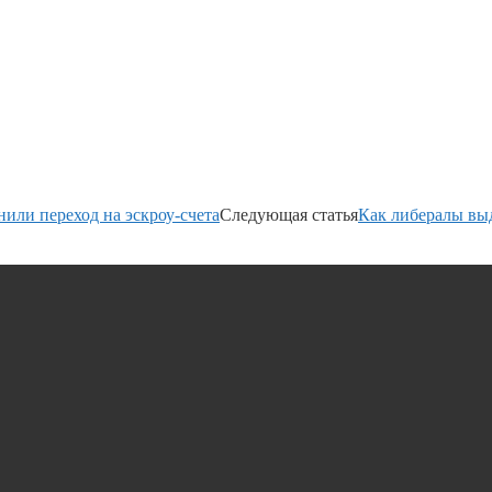
или переход на эскроу-счета
Следующая статья
Как либералы вы