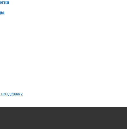
огии
ды
ю поддержку