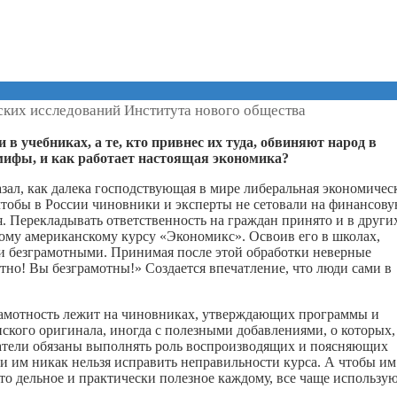
ских исследований Института нового общества
 учебниках, а те, кто привнес их туда, обвиняют народ в
 мифы, и как работает настоящая экономика?
азал, как далека господствующая в мире либеральная экономичес
 чтобы в России чиновники и эксперты не сетовали на финансову
. Перекладывать ответственность на граждан принято и в други
ому американскому курсу «Экономикс». Освоив его в школах,
ки безграмотными. Принимая после этой обработки неверные
но! Вы безграмотны!» Создается впечатление, что люди сами в
грамотность лежит на чиновниках, утверждающих программы и
нского оригинала, иногда с полезными добавлениями, о которых,
аватели обязаны выполнять роль воспроизводящих и поясняющих
 и им никак нельзя исправить неправильности курса. А чтобы им
то дельное и практически полезное каждому, все чаще использу