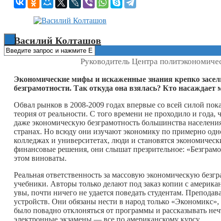
Книги
Василий Колташов
Руководитель Центра политэкономиче
Экономические мифы и искаженные знания крепко засели в
безграмотности. Так откуда она взялась? Кто насаждает
Обвал рынков в 2008‑2009 годах впервые со всей силой пок
теория от реальности. С того времени не проходило и года,
даже экономическую безграмотность большинства населения
странах. Но всюду они изучают экономику по примерно одн
колледжах и университетах, люди и становятся экономичес
финансовые решения, они слышат презрительное: «Безграмот
этом виноваты.
Реальная ответственность за массовую экономическую без
учебники. Авторы только делают под заказ копии с америка
увы, почти ничего не удается поведать студентам. Препод
устройств. Они обязаны нести в народ только «Экономикс»,
было повадно отклоняться от программы и рассказывать неч
электронные экзамены — все по американскому курсу.