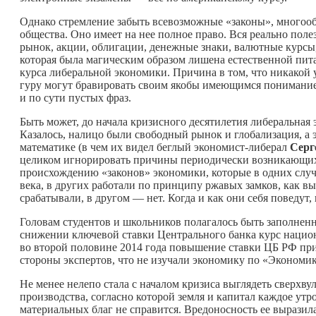
Однако стремление забыть всевозможные «законы», много
общества. Оно имеет на нее полное право. Вся реально по
рынок, акции, облигации, денежные знаки, валютные курсы,
которая была магическим образом лишена естественной пи
курса либеральной экономики. Причина в том, что никакой 
гуру могут бравировать своим якобы имеющимся пониманием
и по сути пустых фраз.
Быть может, до начала кризисного десятилетия либеральная 
Казалось, налицо были свободный рынок и глобализация, а 
математике (в чем их видел беглый экономист-либерал
Серг
целиком игнорировать причины периодически возникающих
происхождению «законов» экономики, которые в одних случ
века, в других работали по принципу ржавых замков, как в
срабатывали, в другом — нет. Когда и как они себя поведут,
Головам студентов и школьников полагалось быть заполненн
снижении ключевой ставки Центрального банка курс национа
во второй половине 2014 года повышение ставки ЦБ РФ прив
стороны экспертов, что не изучали экономику по «Экономик
Не менее нелепо стала с началом кризиса выглядеть сверхвул
производства, согласно которой земля и капитал каждое утро
материальных благ не справится. Вредоносность ее выразил