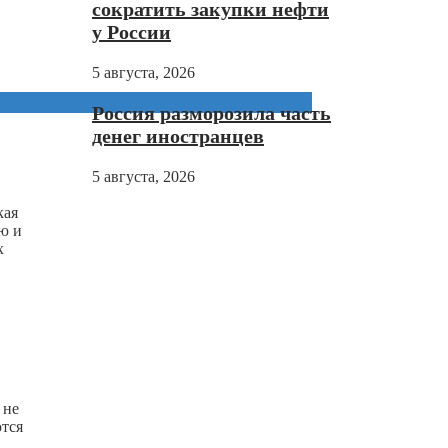
сократить закупки нефти
у России
5 августа, 2026
Россия разморозила часть
денег иностранцев
5 августа, 2026
кая
ю и
х
 не
ются