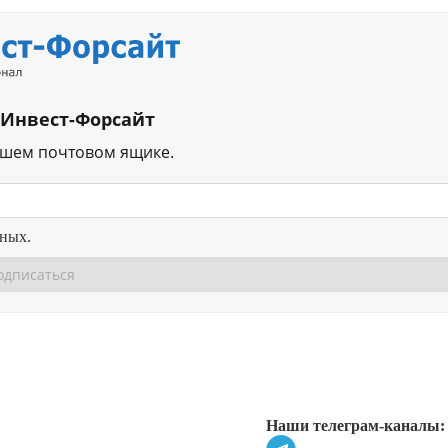
 Инвест-Форсайт
ашем почтовом ящике.
нных.
Перейти в
Перейти в
Д
Наши телеграм-каналы: