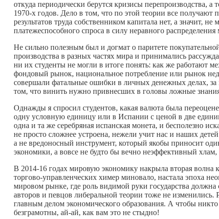
откуда периодически берутся кризисы перепроизводства, а
1970-х годов. Дело в том, что по этой теории все получаю
результатов труда собственником капитала нет, а значит, не
платежеспособного спроса в силу неравного распределения 
Не сильно полезным был и догмат о паритете покупательно
производства в разных частях мира и принимались рассуждат
ни их студенты не могли в итоге понять: как же работают м
фондовый рынок, национальное потребление или рынок не
совершали фатальные ошибки в личных денежных делах, за к
том, что винить нужно привнесших в головы ложные знания
Однажды я спросил студентов, какая валюта была переоцене
одну условную единицу или в Испании с ценой в две единиц
одна и та же серебряная испанская монета, и бесполезно и
не просто сложнее устроена, нежели учит нас и наших детей
а не вредоносный инструмент, который якобы приносит один 
экономики, а вовсе не будто бы вечно неэффективный хлам,
В 2014-16 годах мировую экономику накрыла вторая волна к
торгово-управленческих химер миновало, настала эпоха не
мировом рынке, где роль видимой руки государства должна 
авторов и певцов либеральной теории тоже не изменились. 
главным делом экономического образования. А чтобы никто 
безграмотны, ай-ай, как вам это не стыдно!