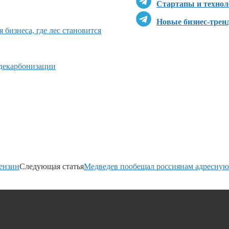
Стартапы и технол
Новые бизнес-трен
 бизнеса, где лес становится
 декарбонизации
ензин
Следующая статья
Медведев пообещал россиянам адресну