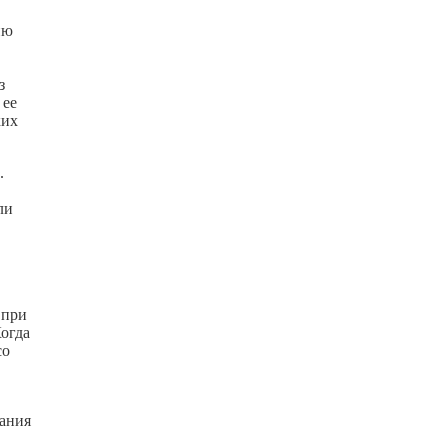
ию
з
 ее
ких
.
ли
 при
Когда
со
.
дания