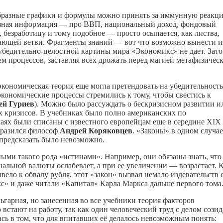
образные графики и формулы можно принять за иммунную реакц
лезная информация — про ВВП, национальный доход, фондовый
 безработицу и тому подобное — просто осыпается, как листва,
тающей ветви. Фрагменты знаний — вот что возможно вынести и
убедительно-целостной картины мира «Экономикс» не дает. Зато
 процессов, заставляя всех дрожать перед магией метафизичес
экономическая теория еще могла претендовать на убедительность
экономические процессы стремились к тому, чтобы свестись к
ей Гуриев
). Можно было рассуждать о бескризисном развитии и
 кризисов. В учебниках было полно американских по
аях были списаны с известного европейцам еще в середине XIX
ыразился философ
Андрей Коряковцев
. «Законы» в одном случае
 предсказать было невозможно.
ыми такого рода «истинами». Например, они обязаны знать, что
льной валюты ослабевает, а при ее увеличении — возрастает. 
ело к обвалу рубля, этот «закон» вызвал немало издевательств 
с» и даже читали «Капитал» Карла Маркса дальше первого тома
ьгарная, но занесенная во все учебники теория факторов
 встают на работу, так как один человеческий труд с делом сози
ась в том, что для впитавших её делалось невозможным понять: