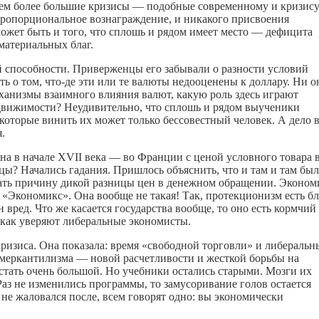
 тем более большие кризисы — подобные современному и кризис
т пропорциональное вознаграждение, и никакого присвоения
 может быть и того, что сплошь и рядом имеет место — дефицита
материальных благ.
й способности. Приверженцы его забывали о разности условий
ь о том, что-де эти или те валюты недооценены к доллару. Ни о
еханизмы взаимного влияния валют, какую роль здесь играют
движимости? Неудивительно, что сплошь и рядом выученики
оторые винить их может только бессовестный человек. А дело в
.
на в начале XVII века — во Франции с ценой условного товара 
ы? Начались гадания. Пришлось объяснить, что и там и там был
скать причину дикой разницы цен в денежном обращении. Эконом
 «Экономикс». Она вообще не такая! Так, протекционизм есть бл
вред. Что же касается государства вообще, то оно есть кормчий
 как уверяют либеральные экономисты.
ризиса. Она показала: время «свободной торговли» и либеральн
омеркантилизма — новой расчетливости и жесткой борьбы на
стать очень большой. Но учебники остались старыми. Мозги их
Раз не изменились программы, то замусоривание голов остается
не жаловался после, всем говорят одно: вы экономически