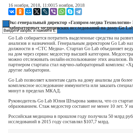
16 ноября, 2018, 11:00
15 ноября, 2018
Книги
Экс-генеральный директор «Газпром-медиа Технологии» 
лабораторных медицинских исследований на дому
Go
La
Go Lab собирается потратить выделенные средства на разв
анализов и назначений. Генеральным директором Go Lab на
должности в «СТС Медиа». Стартап Go Lab объединяет вед
на дом через сервис медсестер высшей категории. Медсестра
можно отслеживать онлайн-использование этих анализов. В
партнером стартапа стал научно-лабораторный комплекс «Х
другие лаборатории.
Go Lab позволяет клиентам сдать на дому анализы для боле
комплексное исследование иммунитета или заказать специа
минут в пределах МКАД.
Руководитель Go Lab Юлия Штырова заявила, что со старта
образованием. Стаж медсестер составит не менее 10 лет. У 
Российская медицина в прошлом году получила 50 млрд руб
исследований в 2015 году составлял $107,7 млрд.