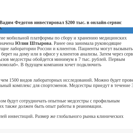
Вадим Федотов инвестировал $200 тыс. в онлайн-сервис
b
.
итие мобильной платформы по сбору и хранению медицинских
значена
Юлия Штырова
. Ранее она занимала руководящие
ущие лаборатории России и клиентов. Пациенты могут вызывать
 берет на дому или в офисе у клиентов анализы. Затем через сер
ызов медсестры обойдется минимум в 7 тыс. рублей. Первым
ромолаб». В будущем компания хочет подключить
е чем 1500 видов лабораторных исследований. Можно будет пров
льный комплекс для спортсменов. Медсестры приедут в течение 
пом будут сотрудничать опытные медсестры с профильным
них также должен быть опыт работы в реанимации.
лей инвестиций. Размер же глобального рынка клинических