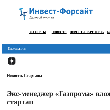
ЭКСПЕРТЫ
НОВОСТИ
НОВОСТИ ПАРТНЕРОВ
К
Инвестклимат
Финансы
Инвестиции
Новости
,
Стартапы
Блокчейн
Стартапы
Экс-менеджер «Газпрома» вло
Технологии
стартап
ESG