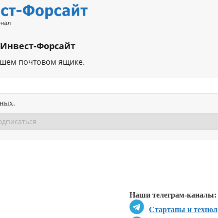
 Инвест-Форсайт
ашем почтовом ящике.
нных.
Перейти в
Перейти в
Д
Наши телеграм-каналы:
Стартапы и технол