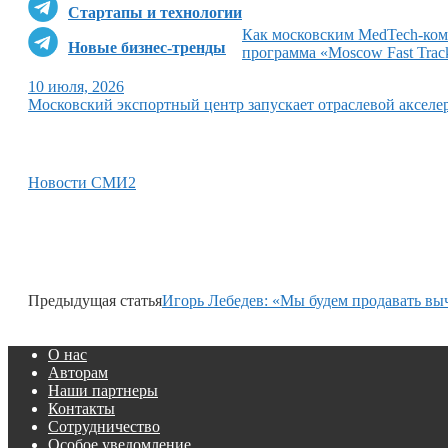
Стартапы и технологии
Как московским MedTech-комп
Новые бизнес-тренды
программа «Moscow Fast Trac
10 июля, 2026
Московский экспортный центр запускает отраслевой акселе
Новости СМИ2
Предыдущая статья
Игорь Лебедев: «Мы будем продавать в
О нас
Авторам
Наши партнеры
Контакты
Сотрудничество
Особое уведомление