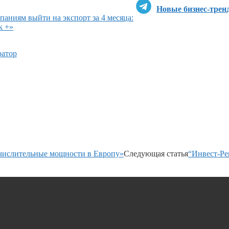
Новые бизнес-трен
аниям выйти на экспорт за 4 месяца:
k +»
ратор
ычислительные мощности в Европу»
Следующая статья
“Инвест-Ре