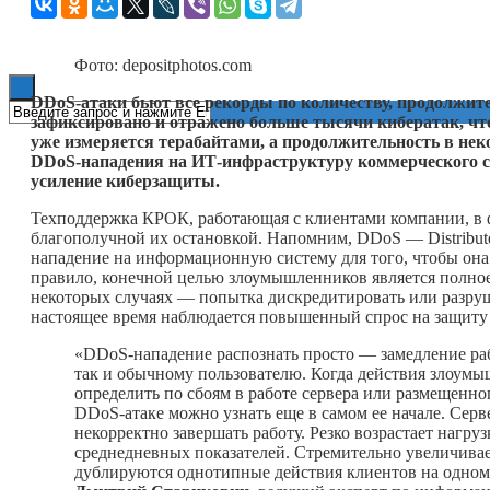
Книги
Фото: depositphotos.com
DDoS-атаки бьют все рекорды по количеству, продолжите
зафиксировано и отражено больше тысячи кибератак, чт
уже измеряется терабайтами, а продолжительность в неко
DDoS-нападения на ИТ-инфраструктуру коммерческого с
усиление киберзащиты.
Техподдержка КРОК, работающая с клиентами компании, в ф
благополучной их остановкой. Напомним, DDoS — Distribute
нападение на информационную систему для того, чтобы она
правило, конечной целью злоумышленников является полное 
некоторых случаях — попытка дискредитировать или разруши
настоящее время наблюдается повышенный спрос на защиту
«DDoS-нападение распознать просто — замедление раб
так и обычному пользователю. Когда действия злоумы
определить по сбоям в работе сервера или размещенног
DDoS-атаке можно узнать еще в самом ее начале. Серв
некорректно завершать работу. Резко возрастает нагр
среднедневных показателей. Стремительно увеличивае
дублируются однотипные действия клиентов на одном ре