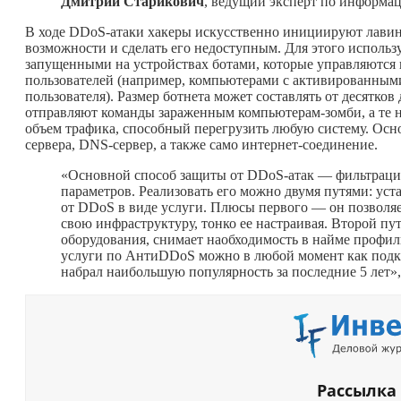
Дмитрий Старикович
, ведущий эксперт по информ
В ходе DDoS-атаки хакеры искусственно инициируют лавино
возможности и сделать его недоступным. Для этого исполь
запущенными на устройствах ботами, которые управляются из
пользователей (например, компьютерами с активированными
пользователя). Размер ботнета может составлять от десятко
отправляют команды зараженным компьютерам-зомби, а те 
объем трафика, способный перегрузить любую систему. Ос
сервера, DNS-сервер, а также само интернет-соединение.
«Основной способ защиты от DDoS-атак — фильтрация 
параметров. Реализовать его можно двумя путями: уст
от DDoS в виде услуги. Плюсы первого — он позволяет
свою инфраструктуру, тонко ее настраивая. Второй пу
оборудования, снимает наобходимость в найме профи
услуги по АнтиDDoS можно в любой момент как подкл
набрал наибольшую популярность за последние 5 лет
Рассылка