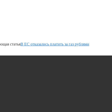
ющая статья
В ЕС отказались платить за газ рублями