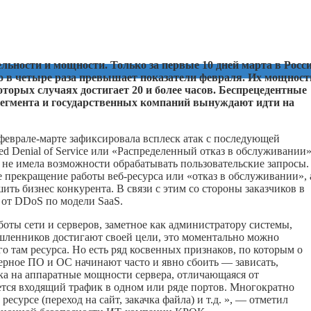
льности и мощности. Только за первые 10 дней марта в Росс
о в четыре раза превышает показатели февраля. Их мощност
торых случаях достигает 20 и более часов. Беспрецедентные
егмента и государственных компаний вынуждают идти на
еврале-марте зафиксировала всплеск атак с последующей
d Denial of Service или «Распределенный отказ в обслуживании
 не имела возможности обрабатывать пользовательские запросы.
прекращение работы веб-ресурса или «отказ в обслуживании», 
ть бизнес конкурента. В связи с этим со стороны заказчиков в
 от DDoS по модели SaaS.
оты сети и серверов, заметное как администратору системы,
шленников достигают своей цели, это моментально можно
о там ресурса. Но есть ряд косвенных признаков, по которым о
ерное ПО и ОС начинают часто и явно сбоить — зависать,
узка на аппаратные мощности сервера, отличающаяся от
тся входящий трафик в одном или ряде портов. Многократно
сурсе (переход на сайт, закачка файла) и т.д. », — отметил