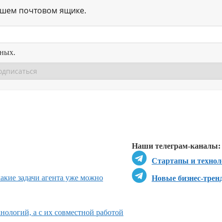
ашем почтовом ящике.
нных.
Перейти в
Перейти в
Д
Наши телеграм-каналы:
Стартапы и технол
какие задачи агента уже можно
Новые бизнес-трен
нологий, а с их совместной работой