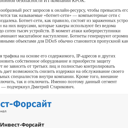
ационной безопасности ИТ-компании КРОК.
образный рост запросов к онлайн-ресурсу, чтобы превысить ег
зуются так называемые «ботнет-сети» — компьютерные сети с
далека. Ботнет-сети, как правило, состоят из зараженных устр
 на них вирусами, которые хакеры используют без ведома
в до сотен тысяч устройств. В момент атаки киберпреступники
начинают масштабное наступление. Ботнеты генерируют огромн
новными объектами для DDoS обычно становится пропускной ка
трафика на основе его содержимого, IP-адресов и других
ановить собственное оборудование и приобрести защиту
 не зависеть от третьих лиц и полностью контролировать
ть дает возможность снизить издержки на обслуживание своего
льных специалистов внутри компании. Кроме того, внешние
ючить, так и отключить. Именно поэтому данный сегмент
», — подчеркнул Дмитрий Старикович.
 Инвест-Форсайт