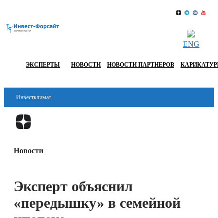
ENG
ЭКСПЕРТЫ
НОВОСТИ
НОВОСТИ ПАРТНЕРОВ
КАРИКАТУ
Инвестклимат
Финансы
Перейти в
Дзен
Инвестиции
Новости
Блокчейн
Стартапы
Эксперт объяснил
Технологии
«передышку» в семейной
ESG