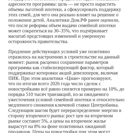
адресности программы: цель — не просто нарастить
объемы льготной ипотеки, а сфокусировать поддержку
этих семей, для чего она реально влияет на решение о
положении детей. Аналитики Дом.РФ ранее оценили,
что после реформы объем выдачи семейной ипотеки
может сократиться на 30–35%, что подчёркивает
масштаб предстоящих изменений и умеренную
осторожность правительства.
Продление действующих условий уже позитивно
отразилось на настроениях в строительстве на данный
момент: рынок расценил сохранение параметров
программы как стабилизирующий фактор, который
поддерживал котировки акций девелоперов, включая
ПИК. При этом аналитики «Циан» прогнозируют,
что по итогам всего 2026 года число сделок с
новостройками всё равно снизится примерно на 10%, до
порядка 510 тысяч транзакций, из-за ожидаемого
ужесточения условий семейной ипотеки и относительно
медленного снижения ключевой ставки Центробанка.
Следующим шагом будет перераспределение энергии в
сторону вторичного рынка: рост цен на вторичном
рынке составит 5%, а цены на вторичное жилье
вырастут на 8% на фоне позитивных ожиданий
продавцов. Цены на новостройки при этом могут