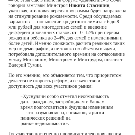
говорил замглавы Минстроя
Никита Стасишин
,
указывая, что новая версия программы будет направлена
на стимулирование рождаемости. Среди обсуждаемых
вариантов — повышение кредитного лимита с 6 до 8
млн рублей для многодетных семей и введение
дифференцированных ставок: от 10–12% при первом
рождении ребенка до 2–4% для семей с изменениями и
более детей. Именно сложность расчета реальных таких
мер по демографии, а не только по объемам выдачи,
потребовала дополнительного времени на согласование
между Минфином, Минстроем и Минтрудом, поясняет
Валерий Тумин.
По его мнению, это объясняется тем, что приоритетом
делается не скорость реформ, а ее качество и
доступность для всех участников рынка:
«Хуснуллин особо отметил необходимость
дать гражданам, застройщикам и банкам
время подготовиться к будущим изменениям
— это разумная мера, снижающая риски
панических решений на
рынке недвижимости».
Государство постепенно продвигает идею повышения