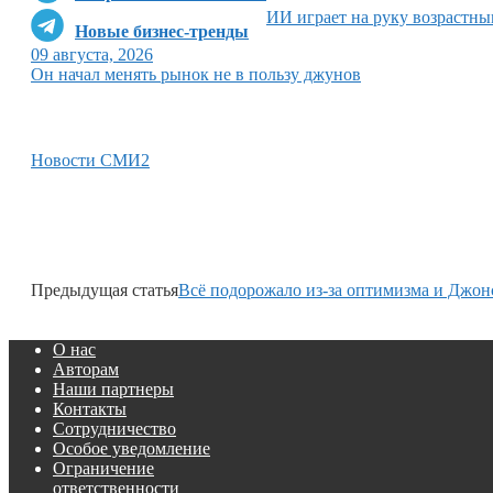
ИИ играет на руку возрастн
Новые бизнес-тренды
09 августа, 2026
Он начал менять рынок не в пользу джунов
Новости СМИ2
Предыдущая статья
Всё подорожало из-за оптимизма и Джон
О нас
Авторам
Наши партнеры
Контакты
Сотрудничество
Особое уведомление
Ограничение
ответственности