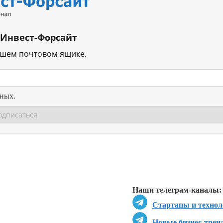
 Инвест-Форсайт
ашем почтовом ящике.
нных.
Перейти в
Перейти в
Д
Наши телеграм-каналы:
Стартапы и технол
Новые бизнес-трен