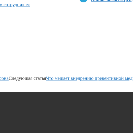
ым сотрудникам
сона
Следующая статья
Что мешает внедрению превентивной меди