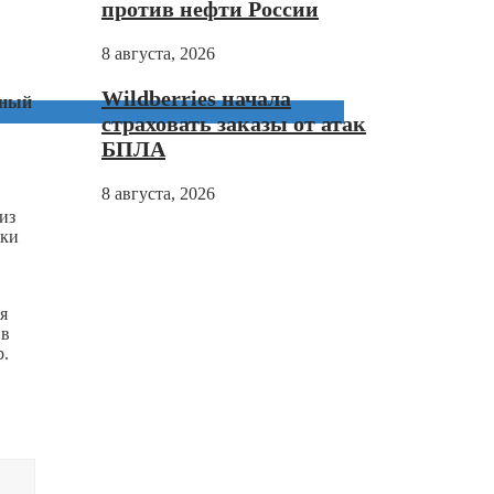
против нефти России
8 августа, 2026
Wildberries начала
ьный
страховать заказы от атак
БПЛА
8 августа, 2026
из
вки
я
 в
р.