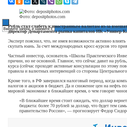
Книги
Фото: depositphotos.com
Рубль стал слабеть к иностранным валютам из-за вмешат
директор Департамента рынка капиталов ИК «Универ Ка
Эксперт пояснил, что, не имея возможности активно влиять 
скупать юань. За счет международных кросс-курсов это при
Частный инвестор, основатель «Школы Практического Инв
причин, но не основной. Главное, что сейчас давит на руб
курса (сейчас проходят активные консультации по этому п
правила и валютных интервенций со стороны Центрального 
Кроме того, в РФ завершился налоговый период, когда ком
налогов и акцизов в бюджет. Да и снижение цен на нефть п
мировой экономике в ближайшее время, о чем говорят чинов
«В ближайшее время стоит ожидать, что доллар вернет
бюджета: более 70 рублей за доллар, что будет тем с
правительство России», — прогнозирует Федор Сидор