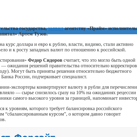
ельства государства,
заявил
агентству «Прайм» исполнител
питал» Артем Тузов.
на курс доллара и евро к рублю, власти, видимо, стали активно
вело и к росту западных валют по отношению к российской.
естирования»
Федор Сидоров
считает, что это могло быть одной 
ль, — ожидания решений правительства относительно корректиро
оводу). Могут быть приняты решения относительно бюджетного
Банка России, подчеркивает специалист.
пании-экспортеры конвертируют валюту в рубли для перечислени
овлияло — сырье снизилось сразу на 10% на ожиданиях рецессии
ники самого высокого уровня за границей, напоминает инвесто
ся к уровням, которого требует балансировка российского
амым “сбалансированным курсом”, о котором давно говорит
ов.