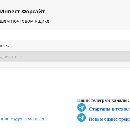
 Инвест-Форсайт
ашем почтовом ящике.
нных.
Перейти в
Перейти в
Д
Наши телеграм-каналы:
Стартапы и технол
пили саудовскую нефть
Новые бизнес-трен