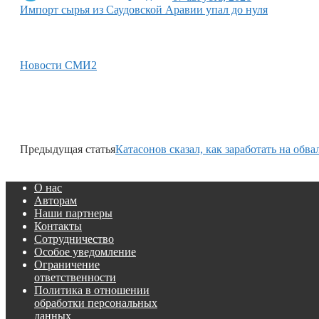
Импорт сырья из Саудовской Аравии упал до нуля
Новости СМИ2
Предыдущая статья
Катасонов сказал, как заработать на обва
О нас
Авторам
Наши партнеры
Контакты
Сотрудничество
Особое уведомление
Ограничение
ответственности
Политика в отношении
обработки персональных
данных