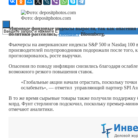
Книги
Фото: depositphotos.com
Мировые фондовые индексы выросли, так как опасения 
политики рассеялись,
сообщает
Bloomberg.
Фьючерсы на американские индексы S&P 500 и Nasdaq 100 
производителей полупроводников подорожали после того, ка
прогнозировалось, росте выручки.
Опасения по поводу инфляции снизились благодаря ослабле
возможного резкого повышения ставок.
«Глобальные акции начали отрастать, поскольку точки 
ослабевать», — отметил управляющий партнер SPI As
В то же время сырьевые товары также получили поддержку 
млрд. Фунт стерлингов подскочил, поскольку премьер-мин
отмечают аналитики.