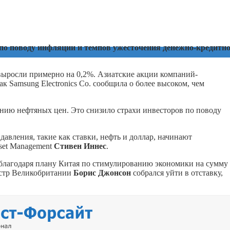
по поводу инфляции и темпов ужесточения денежно-кредитн
выросли примерно на 0,2%. Азиатские акции компаний-
к Samsung Electronics Co. сообщила о более высоком, чем
нию нефтяных цен. Это снизило страхи инвесторов по поводу
давления, такие как ставки, нефть и доллар, начинают
set Management
Стивен Иннес
.
благодаря плану Китая по стимулированию экономики на сумму
истр Великобритании
Борис Джонсон
собрался уйти в отставку,