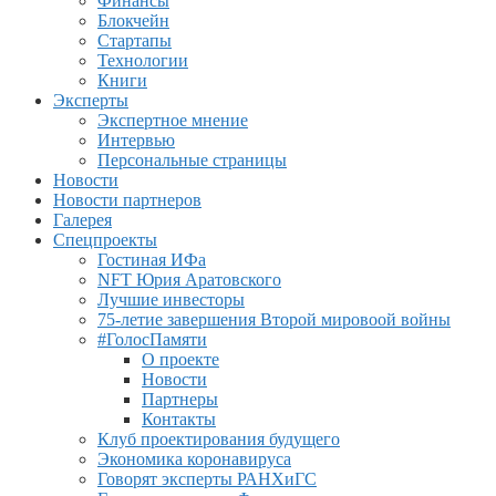
Финансы
Блокчейн
Стартапы
Технологии
Книги
Эксперты
Экспертное мнение
Интервью
Персональные страницы
Новости
Новости партнеров
Галерея
Спецпроекты
Гостиная ИФа
NFT Юрия Аратовского
Лучшие инвесторы
75-летие завершения Второй мировоой войны
#ГолосПамяти
О проекте
Новости
Партнеры
Контакты
Клуб проектирования будущего
Экономика коронавируса
Говорят эксперты РАНХиГС