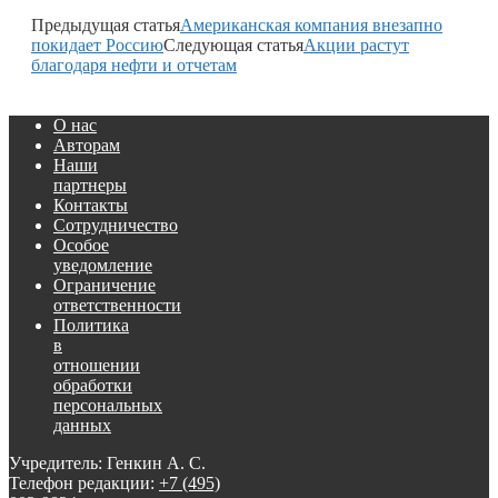
Предыдущая статья
Американская компания внезапно
покидает Россию
Следующая статья
Акции растут
благодаря нефти и отчетам
О нас
Авторам
Наши
партнеры
Контакты
Сотрудничество
Особое
уведомление
Ограничение
ответственности
Политика
в
отношении
обработки
персональных
данных
Учредитель: Генкин А. С.
Телефон редакции:
+7 (495)