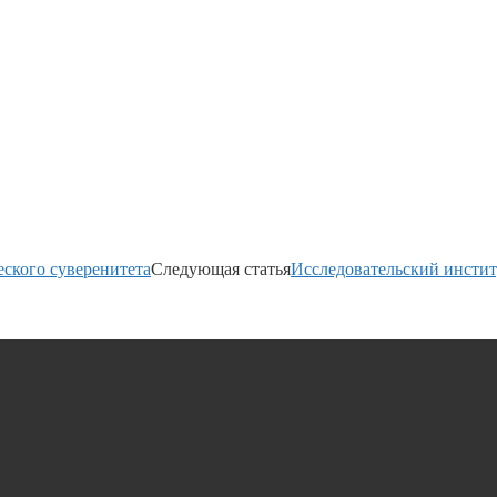
еского суверенитета
Следующая статья
Исследовательский инсти