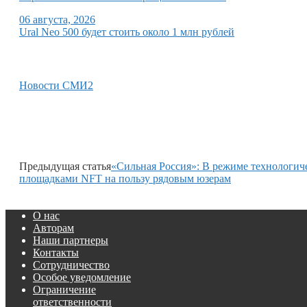
06 августа, 2026
Ural Neo 500 будет стоить около 1 млн рублей
Новости СМИ2
Предыдущая статья
«Сильная Россия»: В режиме технологич
площадками NFT на пользу рядовым юзерам
О нас
Авторам
Наши партнеры
Контакты
Сотрудничество
Особое уведомление
Ограничение
ответственности