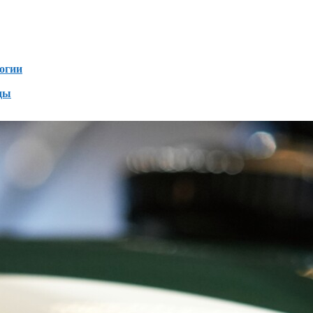
зен
огии
ды