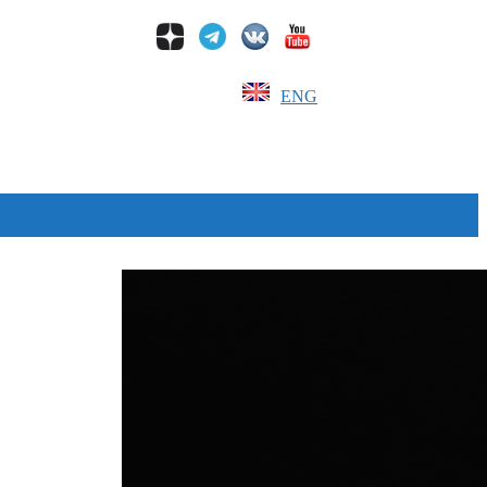
ENG
Дзен