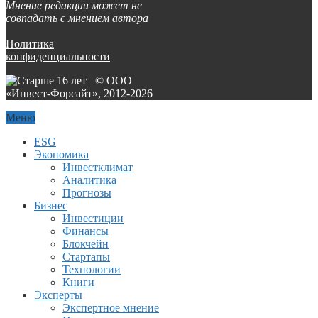
Мнение редакции может не
совпадать с мнением автора
Политика
конфиденциальности
© ООО
«Инвест-Форсайт», 2012-
2026
Меню
ESG
Экономика
Инвестклимат
Аналитика
Прогнозы
Бизнес
Инвестиции
Финансы
Блокчейн
Стартапы
Технологии
Книги
Эксперты
Экспертное мнение