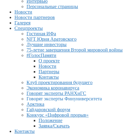
Интервью
Персональные страницы
Новости
Новости партнеров
Галерея
Спецпроекты
Гостиная ИФа
NFT Юрия Аратовского
Лучшие инвесторы
75-летие завершения Второй мировоой войны
#ГолосПамяти
О проекте
Новости
Партнеры
Контакты
Клуб проектирования будущего
Экономика коронавируса
Говорят эксперты РАНХиГС
Говорят эксперты Финуниверситета
Арктика
Гайдаровский форум
Конкурс «Цифровой прорыв»
Положение
Заявка/Скачать
Контакты