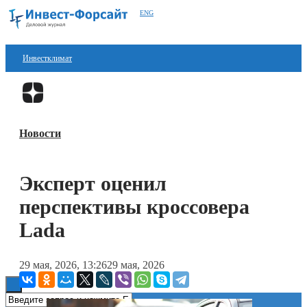
ENG
Инвестклимат
Финансы
Перейти в
Дзен
Инвестиции
Новости
Блокчейн
Стартапы
Эксперт оценил
Технологии
перспективы кроссовера
ESG
Lada
Книги
29 мая, 2026, 13:26
29 мая, 2026