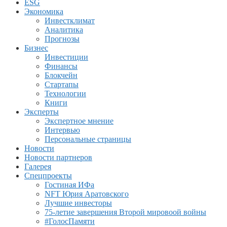
ESG
Экономика
Инвестклимат
Аналитика
Прогнозы
Бизнес
Инвестиции
Финансы
Блокчейн
Стартапы
Технологии
Книги
Эксперты
Экспертное мнение
Интервью
Персональные страницы
Новости
Новости партнеров
Галерея
Спецпроекты
Гостиная ИФа
NFT Юрия Аратовского
Лучшие инвесторы
75-летие завершения Второй мировоой войны
#ГолосПамяти