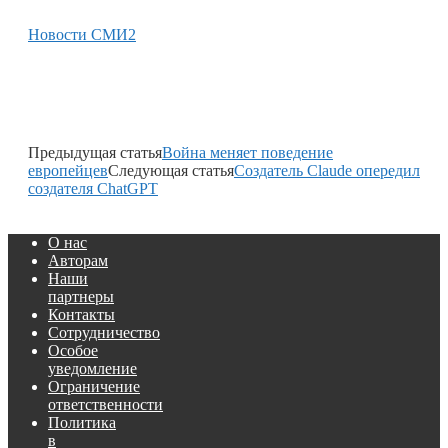
Новости СМИ2
Предыдущая статья
Война меняет поведение
европейцев
Следующая статья
Создатель Claude опередил
создателя ChatGPT
О нас
Авторам
Наши
партнеры
Контакты
Сотрудничество
Особое
уведомление
Ограничение
ответственности
Политика
в