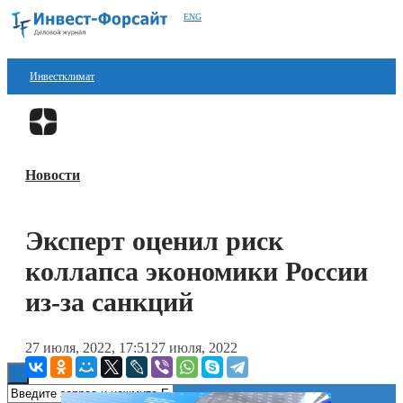
ENG
Инвестклимат
Финансы
Перейти в
Дзен
Инвестиции
Новости
Блокчейн
Стартапы
Эксперт оценил риск
Технологии
коллапса экономики России
ESG
из-за санкций
Книги
27 июля, 2022, 17:51
27 июля, 2022