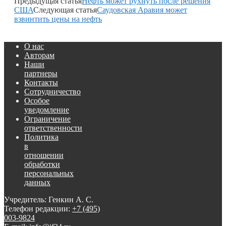
Предыдущая статья
Нефть может рухнуть после решения
США
Следующая статья
Саудовская Аравия может
взвинтить цены на нефть
О нас
Авторам
Наши
партнеры
Контакты
Сотрудничество
Особое
уведомление
Ограничение
ответственности
Политика
в
отношении
обработки
персональных
данных
Учредитель: Генкин А. С.
Телефон редакции:
+7 (495)
003-9824