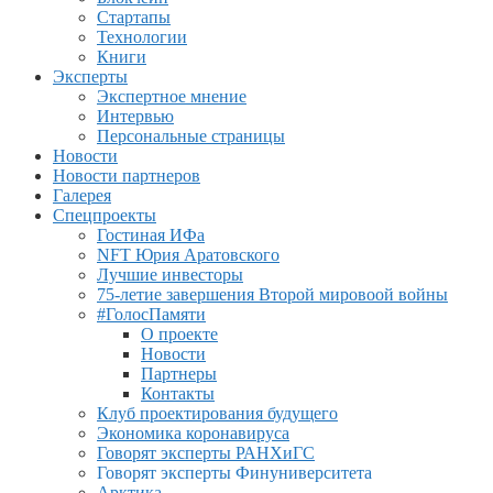
Стартапы
Технологии
Книги
Эксперты
Экспертное мнение
Интервью
Персональные страницы
Новости
Новости партнеров
Галерея
Спецпроекты
Гостиная ИФа
NFT Юрия Аратовского
Лучшие инвесторы
75-летие завершения Второй мировоой войны
#ГолосПамяти
О проекте
Новости
Партнеры
Контакты
Клуб проектирования будущего
Экономика коронавируса
Говорят эксперты РАНХиГС
Говорят эксперты Финуниверситета
Арктика