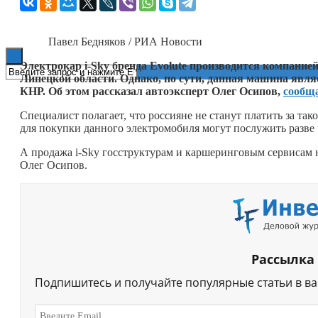
Книги
Павел Бедняков / РИА Новости
Электрокар i-Sky бренда Evolute производится компание
Липецкой области. Однако, по сути, данная машина являе
КНР. Об этом рассказал автоэксперт Олег Осипов,
сообщ
Специалист полагает, что россияне не станут платить за т
для покупки данного электромобиля могут послужить разве 
А продажа i-Sky госструктурам и каршеринговым сервисам 
Олег Осипов.
Рассылка
Подпишитесь и получайте популярные статьи в в