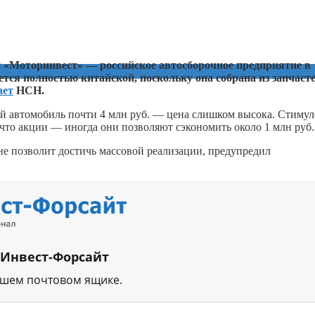
й «Моторинвест» — российское автосборочное предприятие в
тся полностью китайской, поскольку она собрана из запчасте
ает
НСН.
акой автомобиль почти 4 млн руб. — цена слишком высока. Стиму
что акции — иногда они позволяют сэкономить около 1 млн руб.
не позволит достичь массовой реализации, предупредил
 Инвест-Форсайт
ашем почтовом ящике.