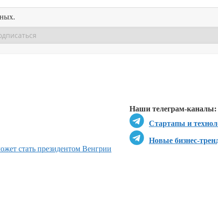
нных.
Перейти в
Перейти в
Д
Наши телеграм-каналы:
Стартапы и технол
Новые бизнес-трен
может стать президентом Венгрии