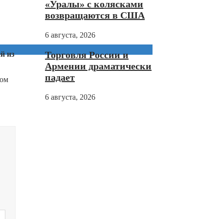
«Уралы» с колясками
возвращаются в США
6 августа, 2026
Торговля России и
й из
Армении драматически
падает
лом
6 августа, 2026