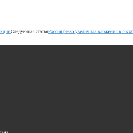
нкций
Следующая статья
Россия резко увеличила вложения в го
льна.