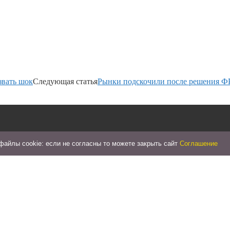
звать шок
Следующая статья
Рынки подскочили после решения Ф
айлы cookie: если не согласны то можете закрыть сайт
Соглашение