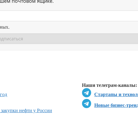
ашем почтовом ящике.
нных.
Перейти в
Перейти в
Д
Наши телеграм-каналы:
 год
Стартапы и технол
Новые бизнес-трен
 закупки нефти у России