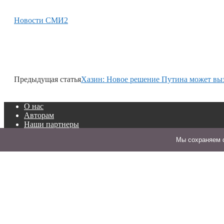
Новости СМИ2
Предыдущая статья
Хазин: Новое решение Путина может вы
О нас
Авторам
Наши партнеры
Контакты
Мы cохраняем ф
Сотрудничество
Особое уведомление
Ограничение
ответственности
Политика в отношении
обработки персональных
данных
Учредитель: Генкин А. С.
Телефон редакции:
+7 (495) 003-9824