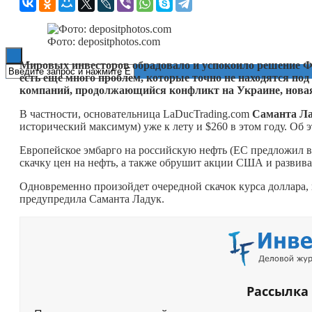
Книги
Фото: depositphotos.com
Мировых инвесторов обрадовало и успокоило решение ФР
есть еще много проблем, которые точно не находятся по
компаний, продолжающийся конфликт на Украине, новая
В частности, основательница LaDucTrading.com
Саманта Л
исторический максимум) уже к лету и $260 в этом году. Об 
Европейское эмбарго на российскую нефть (ЕС предложил в
скачку цен на нефть, а также обрушит акции США и развива
Одновременно произойдет очередной скачок курса доллара,
предупредила Саманта Ладук.
Рассылка