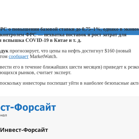
С о повышении базовой ставки до 0,75–1%, однако в эконо
д контролем ФРС — нехватка поставок и рост затрат для
 вспышка COVID-19 в Китае и т. д.
адук
прогнозирует, что цены на нефть достигнут $160 (новый
этом
сообщает
MarketWatch.
вести его в течение ближайших шести месяцев) приведет к резк
ющихся рынков, считает эксперт.
 поскольку инвесторы поспешат уйти в наиболее безопасные акт
 Инвест-Форсайт