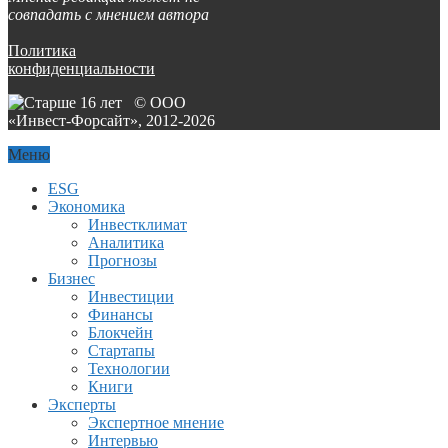
совпадать с мнением автора
Политика
конфиденциальности
© ООО
«Инвест-Форсайт», 2012-
2026
Меню
ESG
Экономика
Инвестклимат
Аналитика
Прогнозы
Бизнес
Инвестиции
Финансы
Блокчейн
Стартапы
Технологии
Книги
Эксперты
Экспертное мнение
Интервью