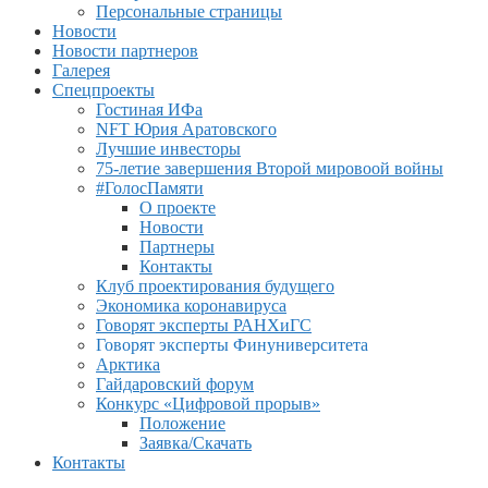
Персональные страницы
Новости
Новости партнеров
Галерея
Спецпроекты
Гостиная ИФа
NFT Юрия Аратовского
Лучшие инвесторы
75-летие завершения Второй мировоой войны
#ГолосПамяти
О проекте
Новости
Партнеры
Контакты
Клуб проектирования будущего
Экономика коронавируса
Говорят эксперты РАНХиГС
Говорят эксперты Финуниверситета
Арктика
Гайдаровский форум
Конкурс «Цифровой прорыв»
Положение
Заявка/Скачать
Контакты