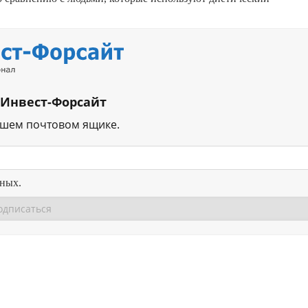
 Инвест-Форсайт
ашем почтовом ящике.
нных.
Перейти в
Перейти в
Д