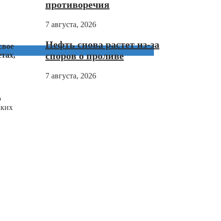
противоречия
7 августа, 2026
Нефть снова растет из-за
свое
споров о проливе
тах,
7 августа, 2026
о
аких