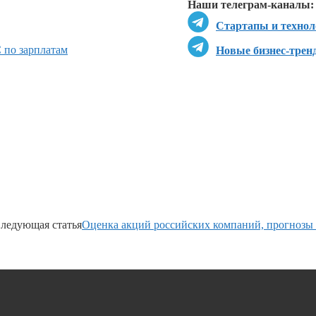
Наши телеграм-каналы:
Стартапы и технол
 по зарплатам
Новые бизнес-трен
ледующая статья
Оценка акций российских компаний, прогнозы