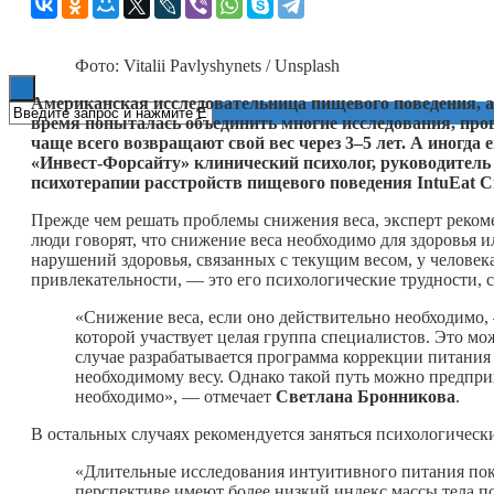
Книги
Фото: Vitalii Pavlyshynets / Unsplash
Американская исследовательница пищевого поведения, а
время попыталась объединить многие исследования, пров
чаще всего возвращают свой вес через 3–5 лет. А иногд
«Инвест-Форсайту» клинический психолог, руководитель
психотерапии расстройств пищевого поведения IntuEat 
Прежде чем решать проблемы снижения веса, эксперт рекоме
люди говорят, что снижение веса необходимо для здоровья 
нарушений здоровья, связанных с текущим весом, у человека
привлекательности, — это его психологические трудности, 
«Снижение веса, если оно действительно необходимо, 
которой участвует целая группа специалистов. Это мож
случае разрабатывается программа коррекции питания 
необходимому весу. Однако такой путь можно предпри
необходимо», — отмечает
Светлана Бронникова
.
В остальных случаях рекомендуется заняться психологическ
«Длительные исследования интуитивного питания пока
перспективе имеют более низкий индекс массы тела п