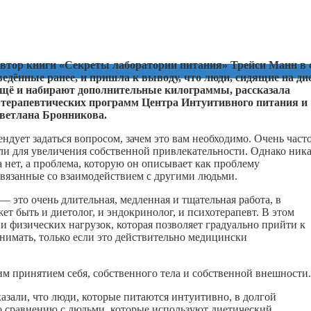
втор книги «Секреты лаборатории питания» Трейси Манн в 
едённые ранее, и пришла к выводу, что люди, сидящие на дие
а ещё и набирают дополнительные килограммы, рассказала
 терапевтических программ Центра Интуитивного питания и
Светлана Бронникова.
ндует задаться вопросом, зачем это вам необходимо. Очень част
или для увеличения собственной привлекательности. Однако ник
 нет, а проблема, которую он описывает как проблему
связанные со взаимодействием с другими людьми.
— это очень длительная, медленная и тщательная работа, в
ет быть и диетолог, и эндокринолог, и психотерапевт. В этом
и физических нагрузок, которая позволяет градуально прийти к
нимать, только если это действительно медицински
им принятием себя, собственного тела и собственной внешности.
зали, что люди, которые питаются интуитивно, в долгой
о сравнению с людьми, которые используют диетический