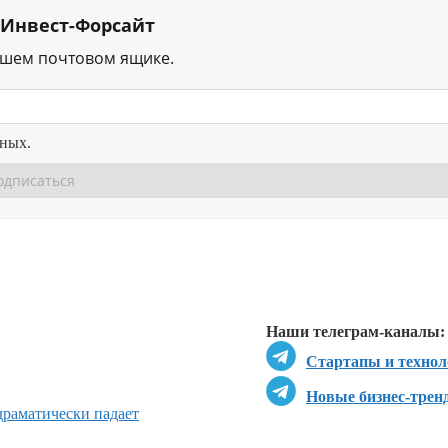
 Инвест-Форсайт
ашем почтовом ящике.
нных.
Перейти в
Перейти в
Д
Наши телеграм-каналы:
Стартапы и технол
Новые бизнес-трен
драматически падает