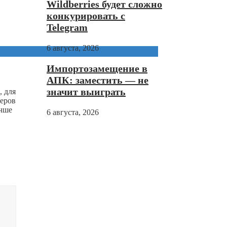
Wildberries будет сложно
конкурировать с
Telegram
6 августа, 2026
Импортозамещение в
АПК: заместить — не
значит выиграть
, для
теров
учше
6 августа, 2026