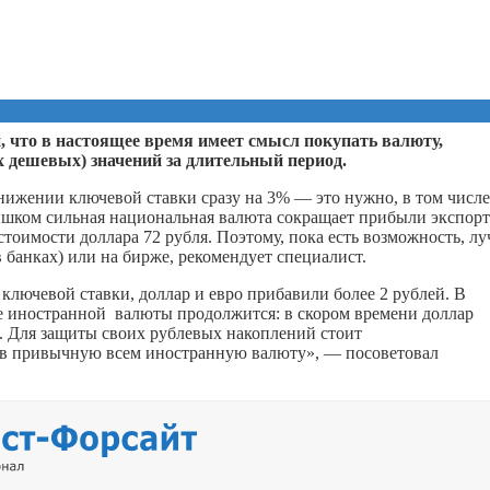
, что в настоящее время имеет смысл покупать валюту,
х дешевых) значений за длительный период.
ижении ключевой ставки сразу на 3% — это нужно, в том числе
ишком сильная национальная валюта сокращает прибыли экспор
 стоимости доллара 72 рубля. Поэтому, пока есть возможность, л
в банках) или на бирже, рекомендует специалист.
ключевой ставки, доллар и евро прибавили более 2 рублей. В
е иностранной валюты продолжится: в скором времени доллар
й. Для защиты своих рублевых накоплений стоит
в в привычную всем иностранную валюту», — посоветовал