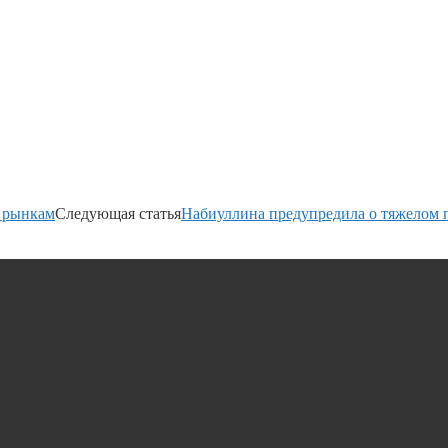
 рынкам
Следующая статья
Набиуллина предупредила о тяжелом 