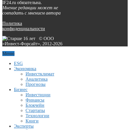
IF24.ru обязательна.
Мнение редакции может не
совпадать с мнением автора
Политика
конфиденциальности
© ООО
«Инвест-Форсайт», 2012-
2026
Меню
ESG
Экономика
Инвестклимат
Аналитика
Прогнозы
Бизнес
Инвестиции
Финансы
Блокчейн
Стартапы
Технологии
Книги
Эксперты