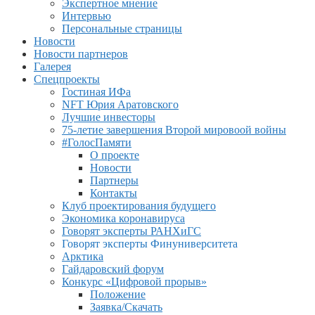
Экспертное мнение
Интервью
Персональные страницы
Новости
Новости партнеров
Галерея
Спецпроекты
Гостиная ИФа
NFT Юрия Аратовского
Лучшие инвесторы
75-летие завершения Второй мировоой войны
#ГолосПамяти
О проекте
Новости
Партнеры
Контакты
Клуб проектирования будущего
Экономика коронавируса
Говорят эксперты РАНХиГС
Говорят эксперты Финуниверситета
Арктика
Гайдаровский форум
Конкурс «Цифровой прорыв»
Положение
Заявка/Скачать