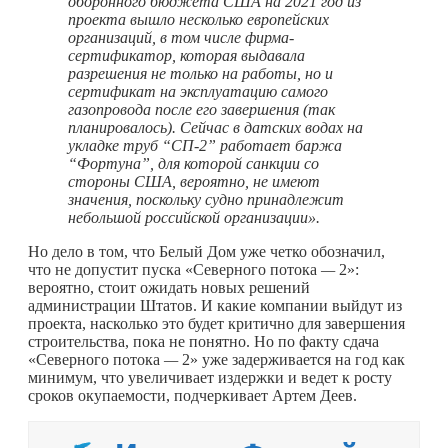
оборонного бюджета США на 2021 год из
проекта вышло несколько европейских
организаций, в том числе фирма-
сертификатор, которая выдавала
разрешения не только на работы, но и
сертификат на эксплуатацию самого
газопровода после его завершения (так
планировалось). Сейчас в датских водах на
укладке труб “СП-2” работает баржа
“Фортуна”, для которой санкции со
стороны США, вероятно, не имеют
значения, поскольку судно принадлежит
небольшой российской организации».
Но дело в том, что Белый Дом уже четко обозначил,
что не допустит пуска «Северного потока
—
2»:
вероятно, стоит ожидать новых решений
администрации Штатов. И какие компании выйдут из
проекта, насколько это будет критично для завершения
строительства, пока не понятно. Но по факту сдача
«Северного потока
—
2» уже задерживается на год как
минимум, что увеличивает издержки и ведет к росту
сроков окупаемости, подчеркивает Артем Деев.