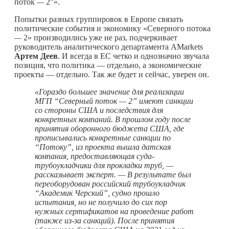
поток
—
2”».
Попытки разных группировок в Европе связать
политические события и экономику «Северного потока
—
2» производились уже не раз, подчеркивает
руководитель аналитического департамента AMarkets
Артем Деев
. И всегда в ЕС четко и однозначно звучала
позиция, что политика — отдельно, а экономические
проекты — отдельно. Так же будет и сейчас, уверен он.
«Гораздо большее значение для реализации
МГП “Северный поток — 2” имеют санкции
со стороны США и последствия для
конкретных компаний. В прошлом году после
принятия оборонного бюджета США, где
прописывались конкретные санкции по
“Потоку”, из проекта вышла датская
компания, предоставляющая суда-
трубоукладчики для прокладки труб, —
рассказывает эксперт. — В результате был
переоборудован российский трубоукладчик
“Академик Черский”, судно прошло
испытания, но не получило до сих пор
нужных сертификатов на проведение работ
(также из-за санкций). После принятия