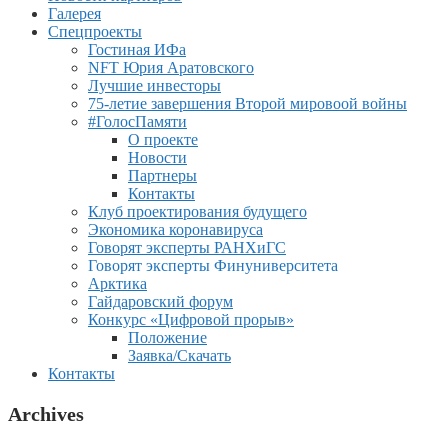
Галерея
Спецпроекты
Гостиная ИФа
NFT Юрия Аратовского
Лучшие инвесторы
75-летие завершения Второй мировоой войны
#ГолосПамяти
О проекте
Новости
Партнеры
Контакты
Клуб проектирования будущего
Экономика коронавируса
Говорят эксперты РАНХиГС
Говорят эксперты Финуниверситета
Арктика
Гайдаровский форум
Конкурс «Цифровой прорыв»
Положение
Заявка/Скачать
Контакты
Archives