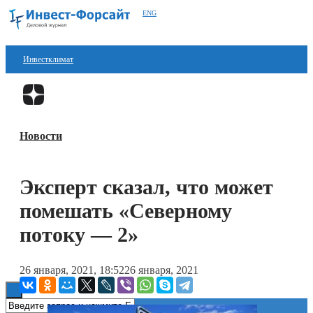
ENG
Инвестклимат
Финансы
Перейти в
Дзен
Инвестиции
Новости
Блокчейн
Стартапы
Эксперт сказал, что может
Технологии
помешать «Северному
ESG
потоку — 2»
Книги
26 января, 2021, 18:52
26 января, 2021