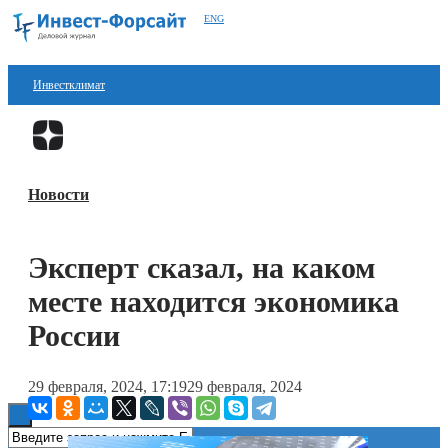
ENG
Инвестклимат
Финансы
Перейти в
Дзен
Инвестиции
Новости
Блокчейн
Стартапы
Эксперт сказал, на каком
Технологии
месте находится экономика
ESG
России
Книги
29 февраля, 2024, 17:19
29 февраля, 2024