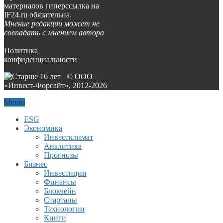
материалов гиперссылка на
IF24.ru обязательна.
Мнение редакции может не
совпадать с мнением автора
Политика
конфиденциальности
© ООО
«Инвест-Форсайт», 2012-
2026
Меню
ESG
Экономика
Инвестклимат
Аналитика
Прогнозы
Бизнес
Инвестиции
Финансы
Блокчейн
Стартапы
Технологии
Книги