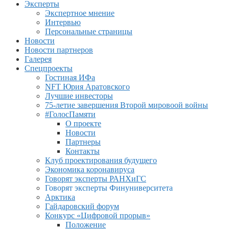
Эксперты
Экспертное мнение
Интервью
Персональные страницы
Новости
Новости партнеров
Галерея
Спецпроекты
Гостиная ИФа
NFT Юрия Аратовского
Лучшие инвесторы
75-летие завершения Второй мировоой войны
#ГолосПамяти
О проекте
Новости
Партнеры
Контакты
Клуб проектирования будущего
Экономика коронавируса
Говорят эксперты РАНХиГС
Говорят эксперты Финуниверситета
Арктика
Гайдаровский форум
Конкурс «Цифровой прорыв»
Положение