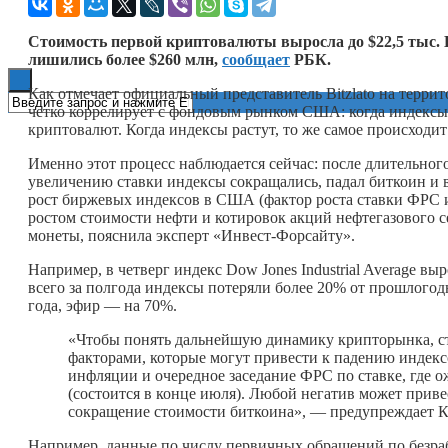
Книги
Стоимость первой криптовалюты выросла до $22,5 тыс. 
лишились более $260 млн,
сообщает
РБК.
Как отмечает официальный представитель Bitzlato на терр
четко коррелирует с фондовым рынком США: когда индексы 
криптовалют. Когда индексы растут, то же самое происходит
Именно этот процесс наблюдается сейчас: после длительно
увеличению ставки индексы сокращались, падал биткоин и в
рост биржевых индексов в США (фактор роста ставки ФРС 
ростом стоимости нефти и котировок акций нефтегазового с
монеты, пояснила эксперт «Инвест-Форсайту».
Например, в четверг индекс Dow Jones Industrial Average вы
всего за полгода индексы потеряли более 20% от прошлогод
года, эфир — на 70%.
«Чтобы понять дальнейшую динамику крипторынка, с
факторами, которые могут привести к падению индекс
инфляции и очередное заседание ФРС по ставке, где о
(состоится в конце июля). Любой негатив может прив
сокращение стоимости биткоина», — предупреждает 
Например, данные по числу первичных обращений по безраб