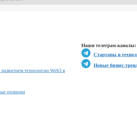
Перейти в
Перейти в
Д
Наши телеграм-каналы:
Стартапы и технол
Новые бизнес-трен
 развитием технологии Web3 в
вые позиции