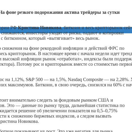
На фоне резкого подорожания актива трейдеры за сутки
итории РФ
Кристина Новикова
, биткоин и весь крипторынок сей
снижаются, инвесторы уходят от риска, падают и котировки
 с биткоином, который «вытягивает» весь рынок.
го снижения на фоне рекордной инфляции и действий ФРС по
есь крипторынок. В настоящее время с начала недели идет тренд
и высокой инфляции рынок «отработал», индексы были поддер
ектора). Потому рос и крипторынок вместе со стоимостью перво
рос на 1,12%, S&P 500 — на 1,5%, Nasdaq Composite — на 2,28%. 
них максимумов. Биткоин, в свою очередь, снизился на 60% с на
тоит внимательно следить за фондовым рынком США и
ов. Это — данные по рынку труда, дальнейшая статистика по
жидается решение об увеличении показателя на 0,5–0,75%
ести к снижению биржевых индексов, а следом вызвать
Кристина Новикова.
отице показывают их рост. Это уже негатив для рынка,