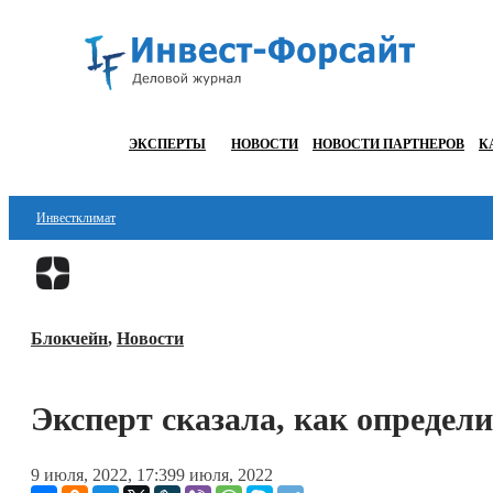
ЭКСПЕРТЫ
НОВОСТИ
НОВОСТИ ПАРТНЕРОВ
К
Инвестклимат
Финансы
Инвестиции
Блокчейн
,
Новости
Блокчейн
Стартапы
Эксперт сказала, как опреде
Технологии
9 июля, 2022, 17:39
9 июля, 2022
ESG