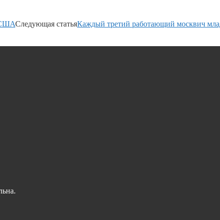
 США
Следующая статья
Каждый третий работающий москвич мла
льна.