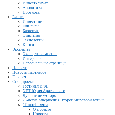
Инвестклимат
Аналитика
Прогнозы
Бизнес
Инвестиции
Финансы
Блокчейн
Стартапы
Технологии
Книги
Эксперты
Экспертное мнение
Интервью
Персональные страницы
Новости
Новости партнеров
Галерея
Спецпроекты
Гостиная ИФа
NFT Юрия Аратовского
Лучшие инвесторы
75-летие завершения Второй мировоой войны
#ГолосПамяти
О проекте
Новости