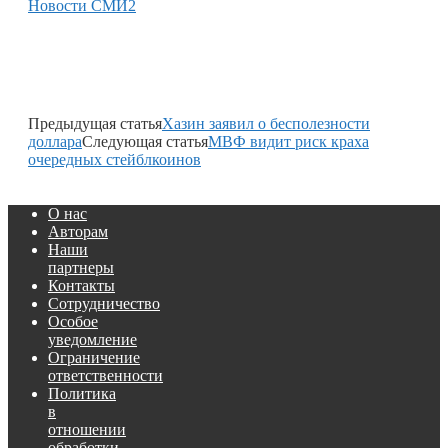
Новости СМИ2
Предыдущая статья
Хазин заявил о бесполезности
доллара
Следующая статья
МВФ видит риск краха
очередных стейблкоинов
О нас
Авторам
Наши
партнеры
Контакты
Сотрудничество
Особое
уведомление
Ограничение
ответственности
Политика
в
отношении
обработки