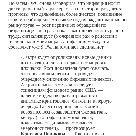
Но затем ФРС снова заговорила, что инфляция носит
долговременный характер, с разных сторон раздаются
прогнозы, что дальнейшее, более жесткое, повышение
ставки необходимо. Это также подтверждают данные по
рынку труда — рост первичных обращений по
безработице в два раза показывает перегретость рынка
труда, сигнализирует (в очередной раз) о рецессии в
первой экономике мира. А инфляция между тем
составляет уже 9,1%, напоминает специалист.
«Завтра будут опубликованы новые данные
по инфляции, чего ожидают все мировые
площадки. Рост показателя будет означать,
что новая волна негатива приведет к
очередному снижению биржевых индексов.
А крипторынок уже давно следует
тенденциям фондового рынка США —
падение индексов сразу отражается на
динамике криптовалют, биткоина в первую
очередь. Так что период роста монеты,
вероятнее всего, завершится уже завтра к
вечеру (что инфляция могла расти,
подсказывает динамика стоимости
энергоносителей), — прогнозирует
Кристина Новикова
. — Так что завтра