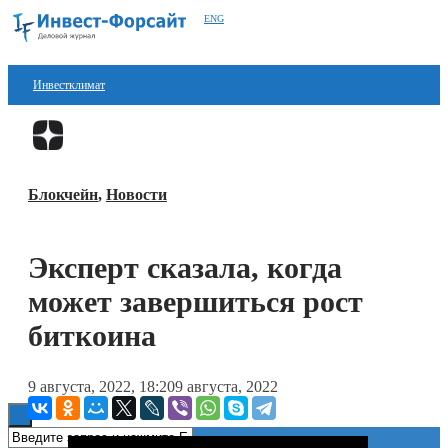
ENG
Инвестклимат
Финансы
Перейти в
Дзен
Инвестиции
Блокчейн
,
Новости
Блокчейн
Стартапы
Эксперт сказала, когда
Технологии
может завершиться рост
ESG
биткоина
Книги
9 августа, 2022, 18:20
9 августа, 2022