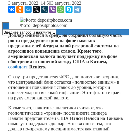
3 августа, 2022, 14:50
3 августа, 2022
Книги
Фото: depositphotos.com
Доллар снизился в среду, но сохранил большую часть
роста предыдущего дня на фоне намеков
представителей Федеральной резервной системы на
агрессивное повышение ставок. Кроме того,
американская валюта получает поддержку на фоне
обострения отношений между США и Китаем,
сообщает
Reuters.
Сразу три представителя ФРС дали понять во вторник,
что центральный банк остается «полностью единым» в
отношении повышения ставок до уровня, который
нанесет удар по высокой инфляции. Этот фактор играет
на руку американской валюте.
Кроме того, валютные аналитики считают, что
геополитические «трения» после визита спикера
Палаты представителей США
Нэнси Пелоси
на Тайвань
помогут поддержать доллар. Это связано с тем, что
доллар по-прежнему воспринимается как главный