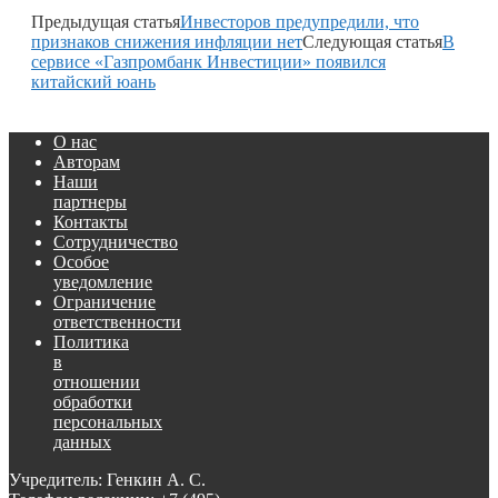
Предыдущая статья
Инвесторов предупредили, что
признаков снижения инфляции нет
Следующая статья
В
сервисе «Газпромбанк Инвестиции» появился
китайский юань
О нас
Авторам
Наши
партнеры
Контакты
Сотрудничество
Особое
уведомление
Ограничение
ответственности
Политика
в
отношении
обработки
персональных
данных
Учредитель: Генкин А. С.