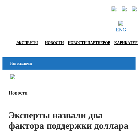
ENG
ЭКСПЕРТЫ
НОВОСТИ
НОВОСТИ ПАРТНЕРОВ
КАРИКАТУ
Инвестклимат
Финансы
Перейти в
Дзен
Инвестиции
Новости
Блокчейн
Эксперты назвали два
Стартапы
фактора поддержки доллара
Технологии
ESG