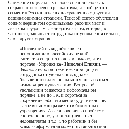
Снижение социальных налогов не привело бы к
сокращению теневого рынка труда, и вообще этот
сегмент в России невелик по сравнению с другими
развивающимися странами. Теневой сектор обусловлен
общим дефицитом официальных рабочих мест и
жестким трудовым законодательством, которое, в
частности, защищает сотрудника от увольнения сильнее,
чем в других странах.
«Последний вывод обусловлен
непониманием российских реалий, —
считает эксперт по налогам, руководитель
портала «Упрощенка»
Николай Епихин
. —
Законодательство технически защищает
сотрудника от увольнения, однако
большинство даже не пытается пользоваться
этими «преимуществами». Вопрос об
увольнении решается в неформальном
порядке, а не по ТК, и бороться за
сохранение рабочего места будут немногие.
Такое возможно разве что в бюджетных
учреждениях. А если говорить о проблеме
споров по поводу зарплат (невыплаты,
недовыплаты и т.д. ), то работник и без
всякого оформления может отстаивать свои