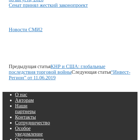
Сенат принял жесткий законопроект
Новости СМИ2
Предыдущая статья
КНР и США: глобальные
последствия торговой войны
Следующая статья
“Инвест-
Регион” от 11.06.2019
О нас
Авторам
Наши
партнеры
Контакты
Сотрудничество
Особое
уведомление
Ограничение