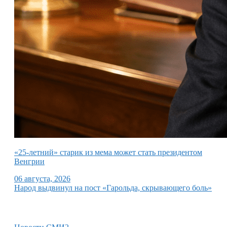
«25-летний» старик из мема может стать президентом
Венгрии
06 августа, 2026
Народ выдвинул на пост «Гарольда, скрывающего боль»