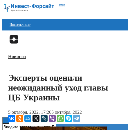
ENG
Инвестклимат
Финансы
Перейти в
Дзен
Инвестиции
Новости
Блокчейн
Стартапы
Эксперты оценили
Технологии
неожиданный уход главы
ESG
ЦБ Украины
Книги
5 октября, 2022, 17:26
5 октября, 2022