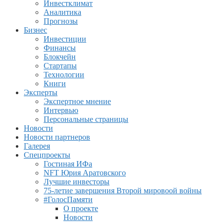
Инвестклимат
Аналитика
Прогнозы
Бизнес
Инвестиции
Финансы
Блокчейн
Стартапы
Технологии
Книги
Эксперты
Экспертное мнение
Интервью
Персональные страницы
Новости
Новости партнеров
Галерея
Спецпроекты
Гостиная ИФа
NFT Юрия Аратовского
Лучшие инвесторы
75-летие завершения Второй мировоой войны
#ГолосПамяти
О проекте
Новости