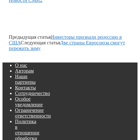
Новости СМИ2
Предыдущая статья
Инвесторы признали рецессию в
США
Следующая статья
Две страны Евросоюза смогут
пережить зиму
О нас
Авторам
Наши
партнеры
Контакты
Сотрудничество
Особое
уведомление
Ограничение
ответственности
Политика
в
отношении
обработки