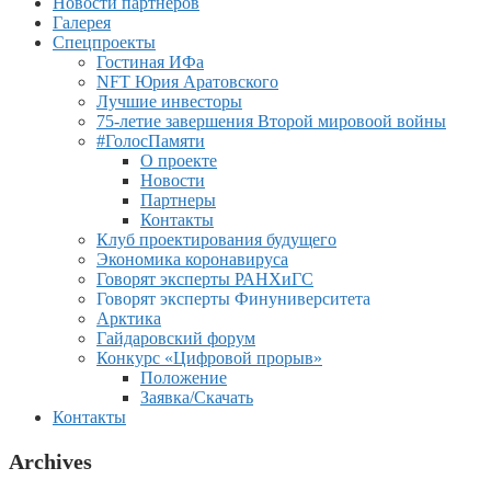
Новости партнеров
Галерея
Спецпроекты
Гостиная ИФа
NFT Юрия Аратовского
Лучшие инвесторы
75-летие завершения Второй мировоой войны
#ГолосПамяти
О проекте
Новости
Партнеры
Контакты
Клуб проектирования будущего
Экономика коронавируса
Говорят эксперты РАНХиГС
Говорят эксперты Финуниверситета
Арктика
Гайдаровский форум
Конкурс «Цифровой прорыв»
Положение
Заявка/Скачать
Контакты
Archives