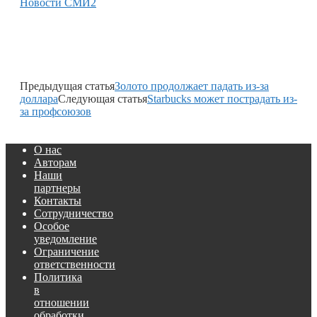
Новости СМИ2
Предыдущая статья
Золото продолжает падать из-за
доллара
Следующая статья
Starbucks может пострадать из-
за профсоюзов
О нас
Авторам
Наши
партнеры
Контакты
Сотрудничество
Особое
уведомление
Ограничение
ответственности
Политика
в
отношении
обработки