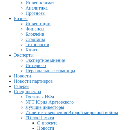
Инвестклимат
Аналитика
Прогнозы
Бизнес
Инвестиции
Финансы
Блокчейн
Стартапы
Технологии
Книги
Эксперты
Экспертное мнение
Интервью
Персональные страницы
Новости
Новости партнеров
Галерея
Спецпроекты
Гостиная ИФа
NFT Юрия Аратовского
Лучшие инвесторы
75-летие завершения Второй мировоой войны
#ГолосПамяти
О проекте
Новости