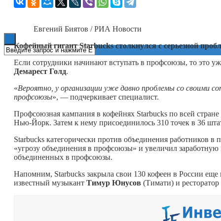
Книги
Евгений Биятов / РИА Новости
Кофейный гигант Starbucks столкнулся с серьезной про
Если сотрудники начинают вступать в профсоюзы, то это уж
Демарест
Голд
.
«
Вероятно, у организации уже давно проблемы со своими с
профсоюзы
», — подчеркивает специалист.
Профсоюзная кампания в кофейнях Starbucks по всей стране 
Нью-Йорк. Затем к нему присоединилось 310 точек в 36 шта
Starbucks категорически против объединения работников в
«угрозу объединения в профсоюзы» и увеличил заработную п
объединенных в профсоюзы.
Напомним, Starbucks закрыла свои 130 кофеен в России еще
известный музыкант
Тимур Юнусов
(Тимати) и ресторатор