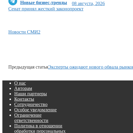
Новые бизнес-тренды
08 августа, 2026
Сенат принял жесткий законопроект
Новости СМИ2
Предыдущая статья
Эксперты ожидают нового обвала рынко
О нас
Авторам
Наши партнеры
Контакты
Сотрудничество
Особое уведомление
Ограничение
ответственности
Политика в отношении
обработки персональных