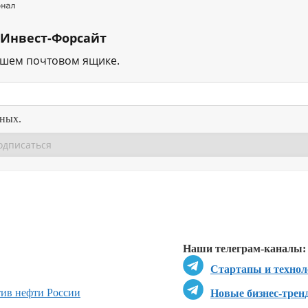
 Инвест-Форсайт
ашем почтовом ящике.
нных.
Перейти в
Перейти в
Д
Наши телеграм-каналы:
Стартапы и технол
ив нефти России
Новые бизнес-трен