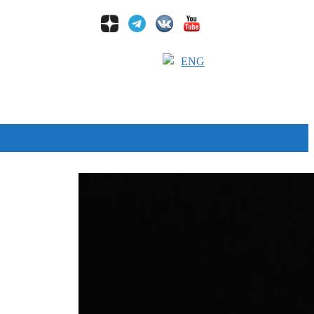
ENG
Дзен