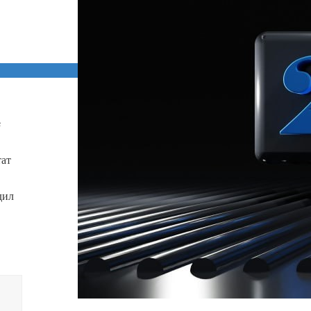
.
в
тат
дил