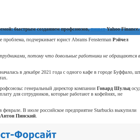
блемой: быстрым созданием профсоюзов,
пишет
Yahoo Finance
е проблема, подчеркивает юрист Abrams Fensterman
Рэйчел
отрудниками, потому что довольные работники не обращаются 
началась в декабре 2021 года с одного кафе в городе Буффало, ш
тах.
 профсоюзы: генеральный директор компании
Говард Шульц
осу
лату для сотрудников, которые работают в кофейнях, не
 в феврале. В июле российское предприятие Starbucks выкупили
Антон Пинский
.