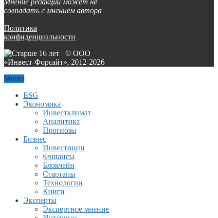
Мнение редакции может не
совпадать с мнением автора
Политика
конфиденциальности
© ООО
«Инвест-Форсайт», 2012-
2026
Меню
ESG
Экономика
Инвестклимат
Аналитика
Прогнозы
Бизнес
Инвестиции
Финансы
Блокчейн
Стартапы
Технологии
Книги
Эксперты
Экспертное мнение
Интервью