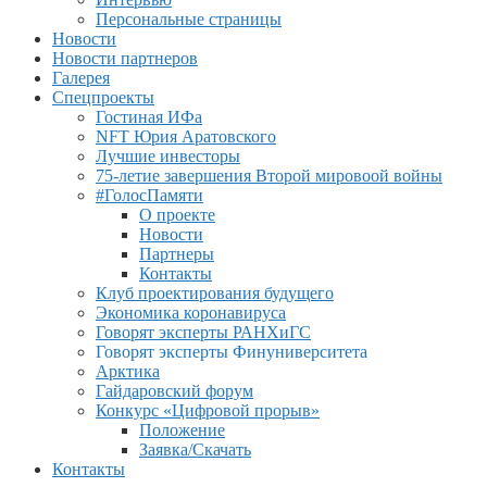
Персональные страницы
Новости
Новости партнеров
Галерея
Спецпроекты
Гостиная ИФа
NFT Юрия Аратовского
Лучшие инвесторы
75-летие завершения Второй мировоой войны
#ГолосПамяти
О проекте
Новости
Партнеры
Контакты
Клуб проектирования будущего
Экономика коронавируса
Говорят эксперты РАНХиГС
Говорят эксперты Финуниверситета
Арктика
Гайдаровский форум
Конкурс «Цифровой прорыв»
Положение
Заявка/Скачать
Контакты