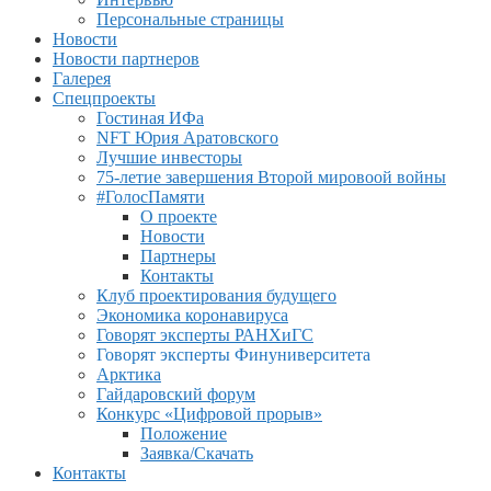
Персональные страницы
Новости
Новости партнеров
Галерея
Спецпроекты
Гостиная ИФа
NFT Юрия Аратовского
Лучшие инвесторы
75-летие завершения Второй мировоой войны
#ГолосПамяти
О проекте
Новости
Партнеры
Контакты
Клуб проектирования будущего
Экономика коронавируса
Говорят эксперты РАНХиГС
Говорят эксперты Финуниверситета
Арктика
Гайдаровский форум
Конкурс «Цифровой прорыв»
Положение
Заявка/Скачать
Контакты