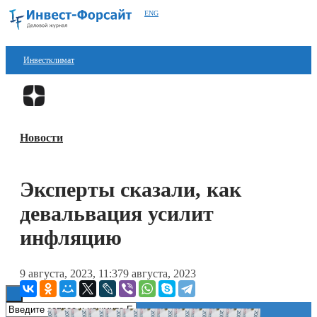
ENG
Инвестклимат
Финансы
Перейти в
Дзен
Инвестиции
Новости
Блокчейн
Стартапы
Эксперты сказали, как
Технологии
девальвация усилит
ESG
инфляцию
Книги
9 августа, 2023, 11:37
9 августа, 2023