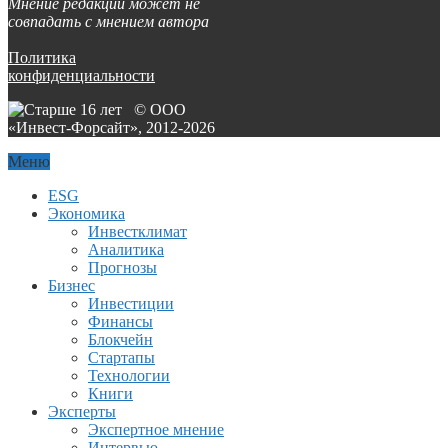
Мнение редакции может не
совпадать с мнением автора
Политика
конфиденциальности
© ООО
«Инвест-Форсайт», 2012-
2026
Меню
ESG
Экономика
Инвестклимат
Аналитика
Прогнозы
Бизнес
Инвестиции
Финансы
Блокчейн
Стартапы
Технологии
Книги
Эксперты
Экспертное мнение
Интервью