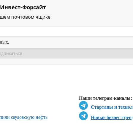
 Инвест-Форсайт
ашем почтовом ящике.
нных.
Перейти в
Перейти в
Д
Наши телеграм-каналы:
Стартапы и технол
пили саудовскую нефть
Новые бизнес-трен