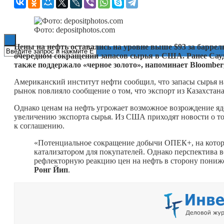
Книги
Фото: depositphotos.com
Цены на нефть оставались на уровне выше $93 за баррель
очередном сокращении запасов сырья в США. Ранее Са
также поддержало «черное золото», напоминает Bloomber
Американский институт нефти сообщил, что запасы сырья на
рынок повлияло сообщение о том, что экспорт из Казахстан
Однако ценам на нефть угрожает возможное возрождение яд
увеличению экспорта сырья. Из США приходят новости о т
к соглашению.
«Потенциальное сокращение добычи ОПЕК+, на которо
катализатором для покупателей. Однако перспектива 
рефлекторную реакцию цен на нефть в сторону пониж
Ронг Йип
.