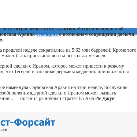
 после отраслевого отчета, который сигнализировал об
удовская Аравия
сообщила
о возможном сокращении добычи, 
g.
 прошлой неделе сократились на 5,63 млн баррелей. Кроме того,
а может быть приостановлен на несколько месяцев.
ерной сделки с Ираном, которое может привести к резкому
ом, что Тегеран и западные державы медленно приближаются
е намекнула Саудовская Аравия на этой неделе, послужило
возобновления ядерной сделки с Ираном может вызвать
ения», — пояснил рыночный стратег IG Asia Pte
Джун