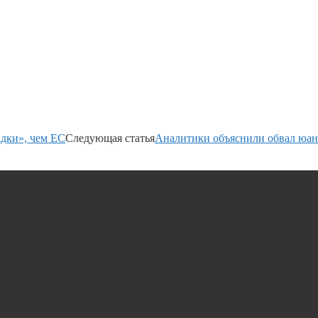
дки», чем ЕС
Следующая статья
Аналитики объяснили обвал юан