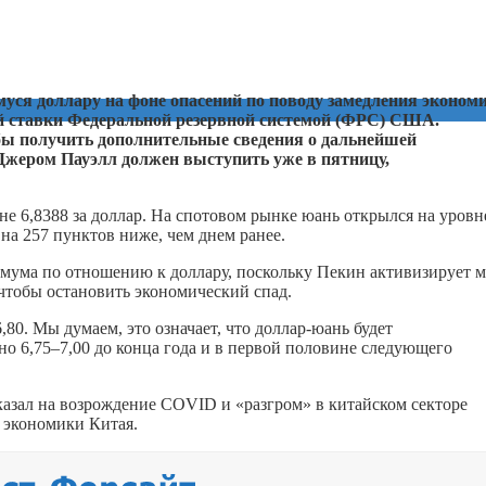
уся доллару на фоне опасений по поводу замедления эконом
й ставки Федеральной резервной системой (ФРС) США.
ы получить дополнительные сведения о дальнейшей
Джером Пауэлл должен выступить уже в пятницу,
е 6,8388 за доллар. На спотовом рынке юань открылся на уровн
о на 257 пунктов ниже, чем днем ранее.
имума по отношению к доллару, поскольку Пекин активизирует 
чтобы остановить экономический спад.
80. Мы думаем, это означает, что доллар-юань будет
но 6,75–7,00 до конца года и в первой половине следующего
азал на возрождение COVID и «разгром» в китайском секторе
а экономики Китая.