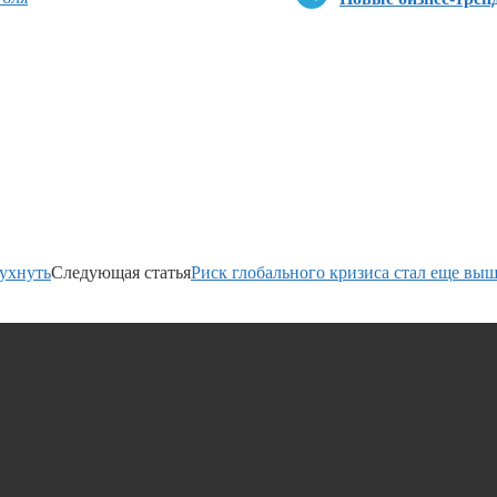
рухнуть
Следующая статья
Риск глобального кризиса стал еще вы