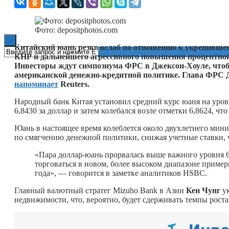
Книги
Фото: depositphotos.com
Китайский юань резко ослаб по отношению к укрепившем
КНР и дальнейшего агрессивного повышения процентно
Инвесторы ждут симпозиума ФРС в Джексон-Хоуле, чтоб
американской денежно-кредитной политике. Глава ФРС 
напоминает
Reuters.
Народный банк Китая установил средний курс юаня на уровн
6,8430 за доллар и затем колебался возле отметки 6,8624, чт
Юань в настоящее время колеблется около двухлетнего мин
по смягчению денежной политики, снижая учетные ставки, 
«Пара доллар-юань прорвалась выше важного уровня 6,
торговаться в новом, более высоком диапазоне пример
года», — говорится в заметке аналитиков HSBC.
Главный валютный стратег Mizuho Bank в Азии
Кен Чунг
ук
недвижимости, что, вероятно, будет сдерживать темпы рост