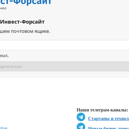
 Инвест-Форсайт
ашем почтовом ящике.
нных.
Перейти в
Перейти в
Д
Наши телеграм-каналы:
Стартапы и технол
убля
Новые бизнес-трен