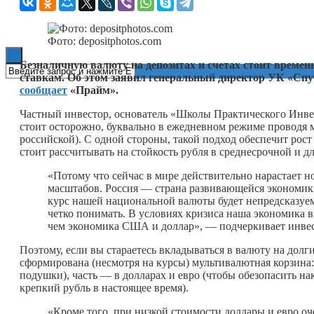
Книги
Фото: depositphotos.com
Безналичную валюту на депозитах и счетах стоит време
ставкам. Об этом заявил генеральный директор УК «Сп
сообщает
«Прайм».
Частный инвестор, основатель «Школы Практического Инв
стоит осторожно, буквально в ежедневном режиме проводя м
российской). С одной стороны, такой подход обеспечит ро
стоит рассчитывать на стойкость рубля в среднесрочной и 
«Потому что сейчас в мире действительно нарастает
масштабов. Россия — страна развивающейся экономики
курс нашей национальной валюты будет непредсказуем
четко понимать. В условиях кризиса наша экономика в
чем экономика США и доллар», — подчеркивает инвес
Поэтому, если вы стараетесь вкладываться в валюту на долги
сформирована (несмотря на курсы) мультивалютная корзина:
подушки), часть — в долларах и евро (чтобы обезопасить на
крепкий рубль в настоящее время).
«Кроме того, при низкой стоимости доллары и евро оч