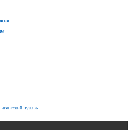
зен
огии
ды
гигантский пузырь