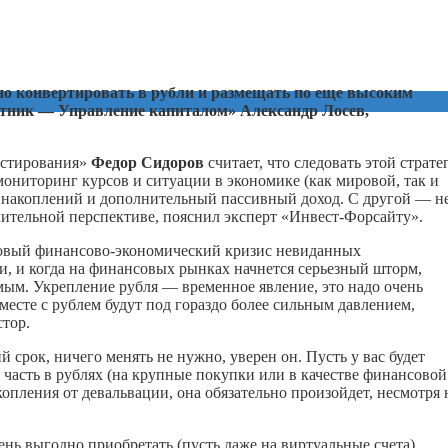
нно конвертировать в рубли и размещать по еще высоким
утник — Управление капиталом» Александр Лосев,
естирования»
Федор Сидоров
считает, что следовать этой страте
ониторинг курсов и ситуации в экономике (как мировой, так и
ст накоплений и дополнительный пассивный доход. С другой — н
длительной перспективе, пояснил эксперт «Инвест-Форсайту».
 новый финансово-экономический кризис невиданных
, и когда на финансовых рынках начнется серьезный шторм,
ым. Укрепление рубля — временное явление, это надо очень
месте с рублем будут под гораздо более сильным давлением,
тор.
й срок, ничего менять не нужно, уверен он. Пусть у вас будет
 часть в рублях (на крупные покупки или в качестве финансовой
копления от девальвации, она обязательно произойдет, несмотря 
ень выгодно приобретать (пусть даже на виртуальные счета)