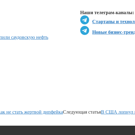
Перейти в
Д
Наши телеграм-каналы:
Стартапы и технол
Новые бизнес-трен
пили саудовскую нефть
ак не стать жертвой дипфейка
Следующая статья
В США лопнул 